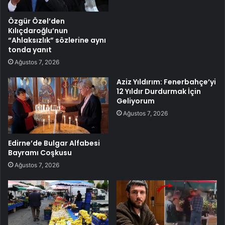
Özgür Özel’den
Kılıçdaroğlu’nun
“Ahlaksızlık” sözlerine aynı
tonda yanıt
Ağustos 7, 2026
Aziz Yıldırım: Fenerbahçe’yi
12 Yıldır Durdurmak İçin
Geliyorum
Ağustos 7, 2026
Edirne’de Bulgar Alfabesi
Bayramı Coşkusu
Ağustos 7, 2026