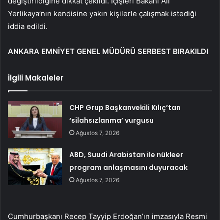
değiştirildiğine dikkat çekildi. İçişleri Bakanı Ali
Yerlikaya’nın kendisine yakın kişilerle çalışmak istediği
iddia edildi.
ANKARA EMNİYET GENEL MÜDÜRÜ SERBEST BIRAKILDI
İlgili Makaleler
CHP Grup Başkanvekili Kılıç’tan
‘silahsızlanma’ vurgusu
Ağustos 7, 2026
ABD, Suudi Arabistan ile nükleer
program anlaşmasını duyuracak
Ağustos 7, 2026
Cumhurbaşkanı Recep Tayyip Erdoğan’ın imzasıyla Resmi