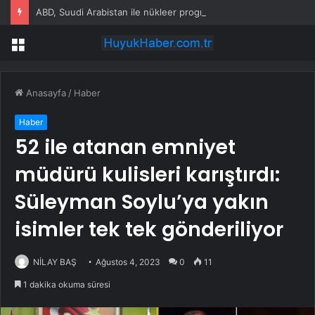
ABD, Suudi Arabistan ile nükleer program anlaşmasını duyuracak
Menü
Anasayfa
/
Haber
Haber
52 ile atanan emniyet
müdürü kulisleri karıştırdı:
Süleyman Soylu’ya yakın
isimler tek tek gönderiliyor
NİLAY BAŞ
Ağustos 4, 2023
0
11
1 dakika okuma süresi