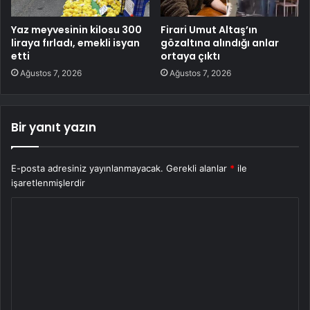
Yaz meyvesinin kilosu 300
Firari Umut Altaş’ın
liraya fırladı, emekli isyan
gözaltına alındığı anlar
etti
ortaya çıktı
Ağustos 7, 2026
Ağustos 7, 2026
Bir yanıt yazın
E-posta adresiniz yayınlanmayacak.
Gerekli alanlar
*
ile
işaretlenmişlerdir
Y
o
r
u
m