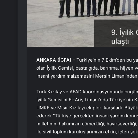
ANKARA (İGFA) –
Türkiye’nin 7 Ekim’den bu y
olan İyilik Gemisi, başta gıda, barınma, hijye
insani yardım malzemesini Mersin Limanı’ndan ha
Türk Kızılay ve AFAD koordinasyonunda bugüne
İyilik Gemisi’ni El-Ariş Limanı’nda Türkiye’nin 
UMKE ve Mısır Kızılayı ekipleri karşıladı. Büy
ederek “Türkiye gerçekten insani yardım konus
milletinin, halkımızın cömertliği, hayırseverliğ
ile sivil toplum kuruluşlarımızın etkin, içten ş