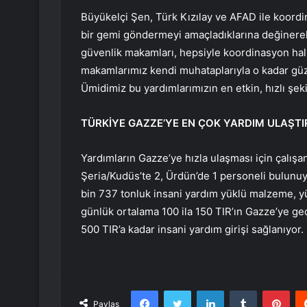
Büyükelçi Şen, Türk Kızılay ve AFAD ile koordi
bir gemi göndermeyi amaçladıklarına değinerek şu
güvenlik makamları, hepsiyle koordinasyon hali
makamlarımız kendi muhataplarıyla o kadar güzel
Ümidimiz bu yardımlarımızın en etkin, hızlı şe
TÜRKİYE GAZZE’YE EN ÇOK YARDIM ULAŞTI
Yardımların Gazze’ye hızla ulaşması için çalışan
Şeria/Kudüs’te 2, Ürdün’de 1 personeli bulunuyo
bin 737 tonluk insani yardım yüklü malzeme, y
günlük ortalama 100 ila 150 TIR’ın Gazze’ye g
500 TIR’a kadar insani yardım girişi sağlanıyor.
Facebook
Twitter
LinkedIn
Tumblr
Pint
Paylaş