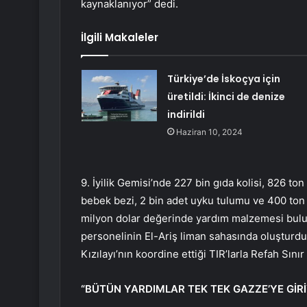
kaynaklanıyor” dedi.
İlgili Makaleler
Türkiye’de İskoçya için
üretildi: İkinci de denize
indirildi
Haziran 10, 2024
9. İyilik Gemisi’nde 227 bin gıda kolisi, 826 to
bebek bezi, 2 bin adet uyku tulumu ve 400 ton
milyon dolar değerinde yardım malzemesi bul
personelinin El-Ariş liman sahasında oluşturdu
Kızılayı’nın koordine ettiği TIR’larla Refah Sını
“BÜTÜN YARDIMLAR TEK TEK GAZZE’YE GİR