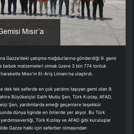
ana Gazze’deki çatışma mağdurlarına gönderdiği 9. gemi
n ve bebek malzemeleri olmak üzere 3 bin 774 tonluk
reketle Mısır’ın El-Ariş Limanı’na ulaştırdı.
 dek tek seferde en çok yardımı taşıyan gemi olan 9.
Kahire Büyükelçisi Salih Mutlu Şen, Türk Kızılay, AFAD,
ükelçi Şen, yardımlarda emeği geçenlere teşekkür
unda dünya liginde en önlerde yer alıyor. Bu Türk
i, yardımseverliği, Türk Kızılay ve AFAD gibi kuruluşlar
ekilde Gazze halkı için seferber olmasından