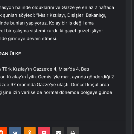
nasyon halinde olduklarını ve Gazze’ye en az 2 haftada
nları söyledi: “Mısır Kızılayı, Dışişleri Bakanlığı,
nde bunları yapıyoruz. Kolay bir iş değil ama
 bir çalışma sistemi kurdu ki gayet güzel işliyor.
kilde girmeye devam etmesi.
RAN ÜLKE
 Türk Kızılay’ın Gazze’de 4, Mısır’da 4, Batı
r. Kızılay’ın İyilik Gemisi’yle mart ayında gönderdiği 2
üzde 97 oranında Gazze’ye ulaştı. Güncel koşullarda
eçişine izin verilse de normal dönemde bölgeye günde
erest
Reddit
VKontakte
Odnoklassniki
Pocket
E-Posta ile paylaş
Yazdır