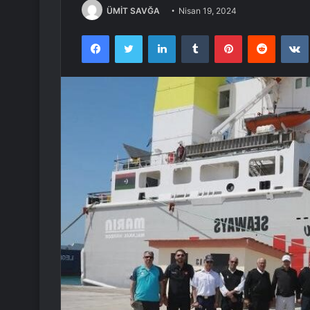
ÜMİT SAVĞA
Nisan 19, 2024
Facebook
Twitter
LinkedIn
Tumblr
Pinterest
Reddit