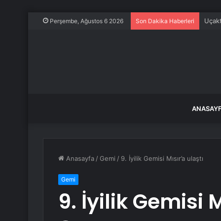
Uçakt
Perşembe, Ağustos 6 2026
Son Dakika Haberleri
ANASAY
Anasayfa
/
Gemi
/
9. İyilik Gemisi Mısır’a ulaştı
Gemi
9. İyilik Gemisi 