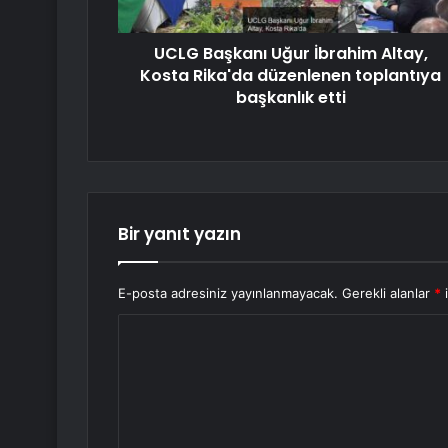
UCLG Başkanı Uğur İbrahim Altay,
Kosta Rika'da düzenlenen toplantıya
başkanlık etti
Bir yanıt yazın
E-posta adresiniz yayınlanmayacak.
Gerekli alanlar
*
i
Y
o
r
u