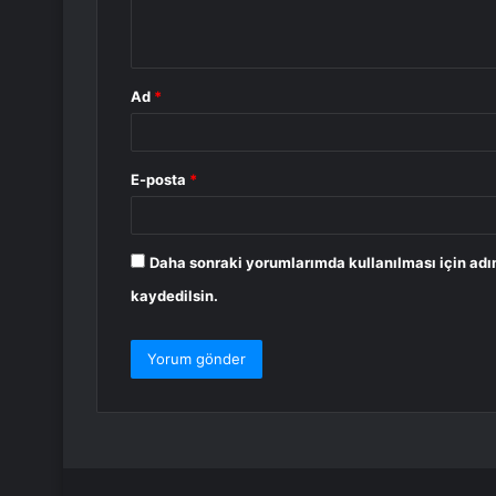
m
*
Ad
*
E-posta
*
Daha sonraki yorumlarımda kullanılması için adı
kaydedilsin.