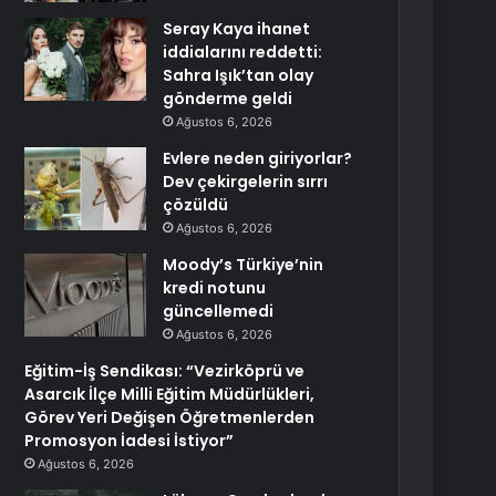
Seray Kaya ihanet
iddialarını reddetti:
Sahra Işık’tan olay
gönderme geldi
Ağustos 6, 2026
Evlere neden giriyorlar?
Dev çekirgelerin sırrı
çözüldü
Ağustos 6, 2026
Moody’s Türkiye’nin
kredi notunu
güncellemedi
Ağustos 6, 2026
Eğitim-İş Sendikası: “Vezirköprü ve
Asarcık İlçe Milli Eğitim Müdürlükleri,
Görev Yeri Değişen Öğretmenlerden
Promosyon İadesi İstiyor”
Ağustos 6, 2026