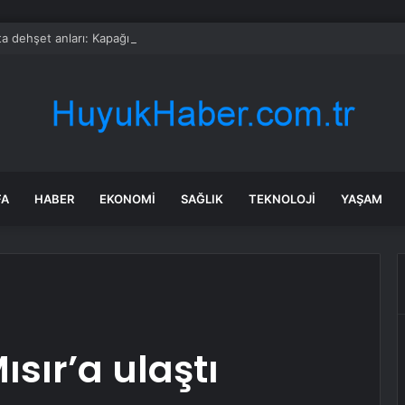
a dehşet anları: Kapağı açtıklarında gördüklerine inanamadılar
FA
HABER
EKONOMI
SAĞLIK
TEKNOLOJI
YAŞAM
Mısır’a ulaştı