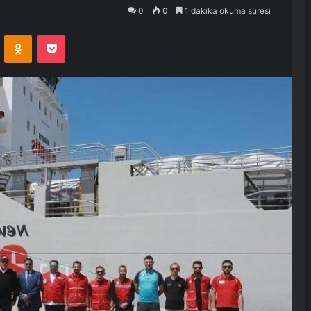
0
0
1 dakika okuma süresi
VKontakte
Odnoklassniki
Pocket