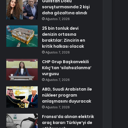
Gülistan Doku
soruşturmasında 2 kişi
daha gözaltına alındı
Ağustos 7, 2026
25 bin tonluk devi
denizin ortasına
bıraktılar: Zincirin en
kritik halkası olacak
Ağustos 7, 2026
CHP Grup Başkanvekili
Kılıç’tan ‘silahsızlanma’
vurgusu
Ağustos 7, 2026
ABD, Suudi Arabistan ile
nükleer program
anlaşmasını duyuracak
Ağustos 7, 2026
Fransa’da alınan elektrik
araç kararı Türkiye’yi de