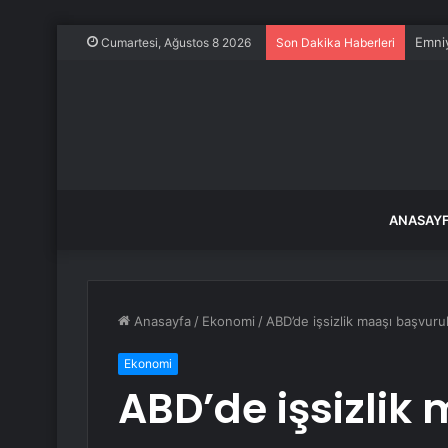
Emniy
Cumartesi, Ağustos 8 2026
Son Dakika Haberleri
ANASAY
Anasayfa
/
Ekonomi
/
ABD’de işsizlik maaşı başvurula
Ekonomi
ABD’de işsizlik