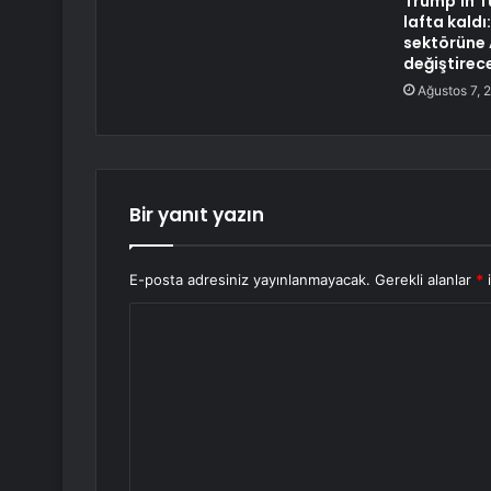
Trump’ın T
lafta kaldı
sektörüne 
değiştirec
Ağustos 7, 
Bir yanıt yazın
E-posta adresiniz yayınlanmayacak.
Gerekli alanlar
*
i
Y
o
r
u
m
*