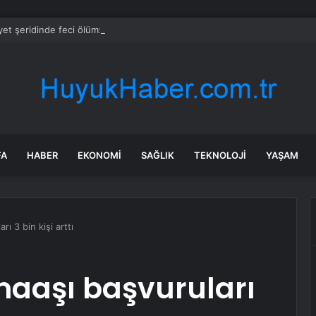
et şeridinde feci ölüm: Servis şoförüne midibüs çarptı
FA
HABER
EKONOMI
SAĞLIK
TEKNOLOJI
YAŞAM
rı 3 bin kişi arttı
 maaşı başvuruları