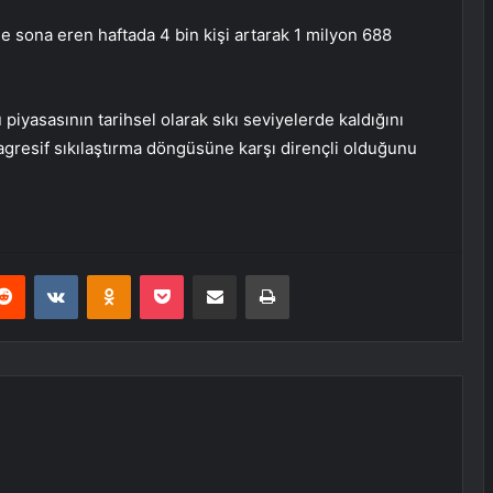
e sona eren haftada 4 bin kişi artarak 1 milyon 688
ü piyasasının tarihsel olarak sıkı seviyelerde kaldığını
agresif sıkılaştırma döngüsüne karşı dirençli olduğunu
erest
Reddit
VKontakte
Odnoklassniki
Pocket
E-Posta ile paylaş
Yazdır