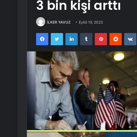
3 bin kişi arttı
İLKER YAVUZ
Eylül 19, 2023
Facebook
Twitter
LinkedIn
Tumblr
Pinterest
Reddit