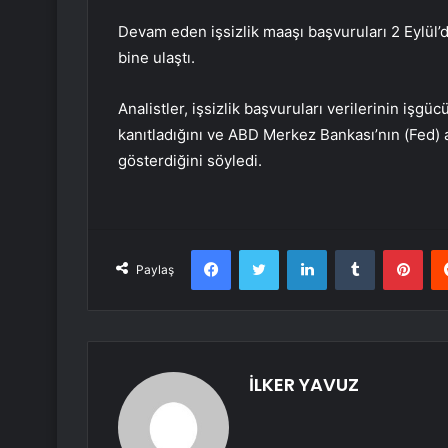
Devam eden işsizlik maaşı başvuruları 2 Eylül’d
bine ulaştı.
Analistler, işsizlik başvuruları verilerinin işgüc
kanıtladığını ve ABD Merkez Bankası’nın (Fed) 
gösterdiğini söyledi.
Facebook
Twitter
LinkedIn
Tumblr
Pint
Paylaş
İLKER YAVUZ