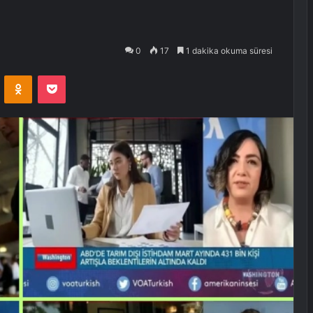
0
17
1 dakika okuma süresi
VKontakte
Odnoklassniki
Pocket