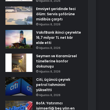
Ağustos 8, 2026
Emniyet şeridinde feci
ölüm: Servis şoförüne
midibüs çarptı
Ağustos 8, 2026
VakıfBank ikinci çeyrekte
16,7 milyar TL net kâr
elde etti
Ağustos 8, 2026
Seymen ve Karamürsel
tünellerine konfor
dokunuşu
Ağustos 8, 2026
Citi, üçüncü çeyrek
petrol tahminini
yükseltti
Ağustos 8, 2026
BofA: Yatırımcı
iyimserliği beş yılın en