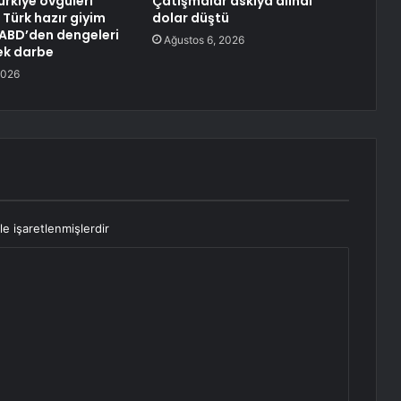
ürkiye övgüleri
Çatışmalar askıya alındı
: Türk hazır giyim
dolar düştü
ABD’den dengeleri
Ağustos 6, 2026
ek darbe
2026
le işaretlenmişlerdir