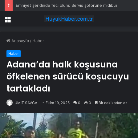
Emniyet şeridinde feci ölüm: Servis şoförüne midibüs çarptı
Menü
Anasayfa
/
Haber
Haber
Adana’da halk koşusuna
öfkelenen sürücü koşucuyu
tartakladı
ÜMİT SAVĞA
Ekim 19, 2025
0
0
Bir dakikadan az