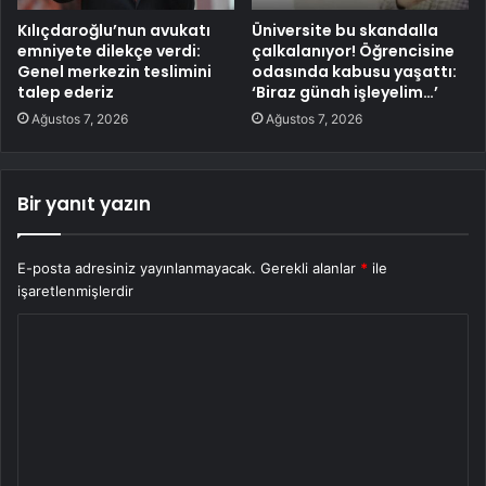
Kılıçdaroğlu’nun avukatı
Üniversite bu skandalla
emniyete dilekçe verdi:
çalkalanıyor! Öğrencisine
Genel merkezin teslimini
odasında kabusu yaşattı:
talep ederiz
‘Biraz günah işleyelim…’
Ağustos 7, 2026
Ağustos 7, 2026
Bir yanıt yazın
E-posta adresiniz yayınlanmayacak.
Gerekli alanlar
*
ile
işaretlenmişlerdir
Y
o
r
u
m