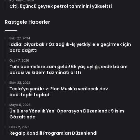
Citi, üçüncü çeyrek petrol tahminini yükseltti
Rastgele Haberler
Eylül 27, 2024
İddia: Diyarbakır Öz Sağlık-İş yetkiyi ele geçirmek için
para dağıttı
Ocak 7, 2026
Tüm ödemelere zam geldi! 65 yaş aylığı, evde bakım
parası ve kıdem tazminatı arttı
Ekim 23, 2025
Tesla’ya yeni kriz: Elon Musk’a verilecek dev
ödül tepki topladı
Mayıs 6, 2026
Ünlülere Yönelik Yeni Operasyon Düzenlendi: 9 İsim
Gözaltında
Ocak 2, 2025
Regaip Kandili Programları Düzenlendi