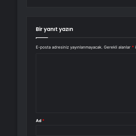
Bir yanıt yazın
E-posta adresiniz yayınlanmayacak.
Gerekli alanlar
*
i
Y
o
r
u
m
*
Ad
*