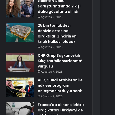
Gülistan Doku
soruşturmasında 2 kişi
daha gözaltına alındı
Ağustos 7, 2026
25 bin tonluk devi
denizin ortasına
bıraktılar: Zincirin en
kritik halkası olacak
Ağustos 7, 2026
CHP Grup Başkanvekili
Kılıç’tan ‘silahsızlanma’
vurgusu
Ağustos 7, 2026
ABD, Suudi Arabistan ile
nükleer program
anlaşmasını duyuracak
Ağustos 7, 2026
Fransa’da alınan elektrik
araç kararı Türkiye’yi de