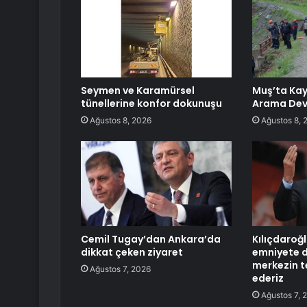
Seymen ve Karamürsel
Muş’ta Kay
tünellerine konfor dokunuşu
Arama Dev
Ağustos 8, 2026
Ağustos 8, 
Cemil Tugay’dan Ankara’da
Kılıçdaroğ
dikkat çeken ziyaret
emniyete d
merkezin t
Ağustos 7, 2026
ederiz
Ağustos 7, 