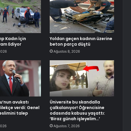
ıp Kadın İçin
Yoldan geçen kadının üzerine
am Ediyor
beton parça düştü
2026
Ağustos 8, 2026
lu’nun avukatı
Üniversite bu skandalla
ilekçe verdi: Genel
çalkalanıyor! Öğrencisine
eslimini talep
odasında kabusu yaşattı:
‘Biraz günah işleyelim…’
2026
Ağustos 7, 2026