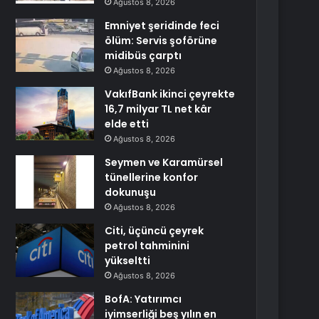
Ağustos 8, 2026
Emniyet şeridinde feci
ölüm: Servis şoförüne
midibüs çarptı
Ağustos 8, 2026
VakıfBank ikinci çeyrekte
16,7 milyar TL net kâr
elde etti
Ağustos 8, 2026
Seymen ve Karamürsel
tünellerine konfor
dokunuşu
Ağustos 8, 2026
Citi, üçüncü çeyrek
petrol tahminini
yükseltti
Ağustos 8, 2026
BofA: Yatırımcı
iyimserliği beş yılın en