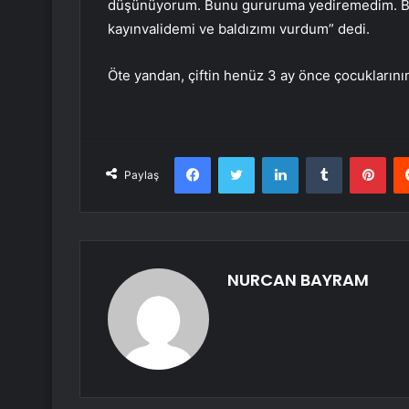
düşünüyorum. Bunu gururuma yediremedim. Bir 
kayınvalidemi ve baldızımı vurdum” dedi.
Öte yandan, çiftin henüz 3 ay önce çocukları
Facebook
Twitter
LinkedIn
Tumblr
Pint
Paylaş
NURCAN BAYRAM