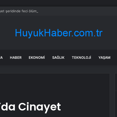
et şeridinde feci ölüm: Servis şoförüne midibüs çarptı
FA
HABER
EKONOMI
SAĞLIK
TEKNOLOJI
YAŞAM
’da Cinayet