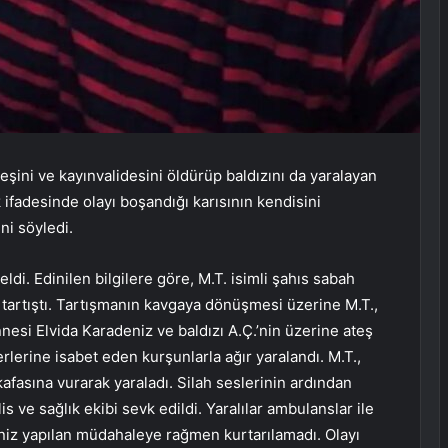
eşini ve kayınvalidesini öldürüp baldızını da yaralayan
k ifadesinde olayı boşandığı karısının kendisini
ni söyledi.
i. Edinilen bilgilere göre, M.T. isimli şahıs sabah
 tartıştı. Tartışmanın kavgaya dönüşmesi üzerine M.T.,
nesi Elvida Karadeniz ve baldızı A.Ç.’nin üzerine ateş
yerlerine isabet eden kurşunlarla ağır yaralandı. M.T.,
kafasına vurarak yaraladı. Silah seslerinin ardından
s ve sağlık ekibi sevk edildi. Yaralılar ambulanslar ile
eniz yapılan müdahaleye rağmen kurtarılamadı. Olayı