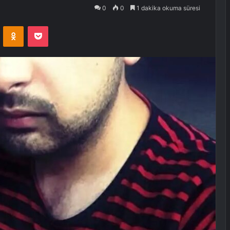
0
0
1 dakika okuma süresi
VKontakte
Odnoklassniki
Pocket