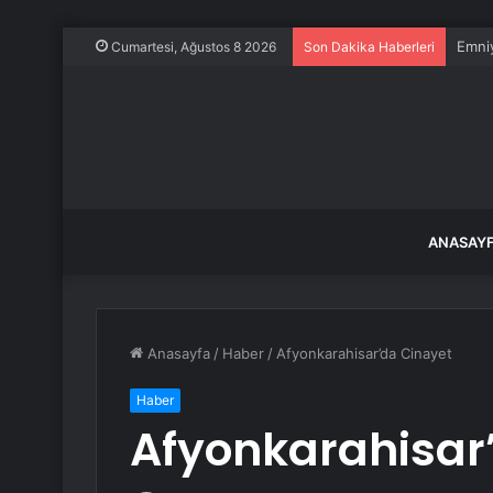
Emniy
Cumartesi, Ağustos 8 2026
Son Dakika Haberleri
ANASAY
Anasayfa
/
Haber
/
Afyonkarahisar’da Cinayet
Haber
Afyonkarahisar