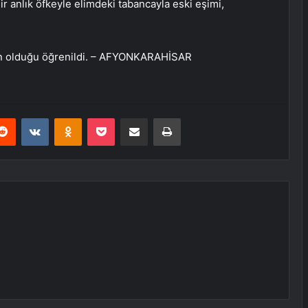
anlık öfkeyle elimdeki tabancayla eski eşimi,
nın olduğu öğrenildi. – AFYONKARAHİSAR
erest
Reddit
VKontakte
Odnoklassniki
Pocket
E-Posta ile paylaş
Yazdır