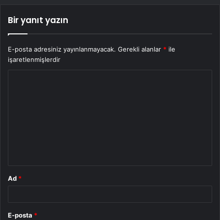
Bir yanıt yazın
E-posta adresiniz yayınlanmayacak.
Gerekli alanlar
*
ile
işaretlenmişlerdir
Y
o
r
u
m
*
Ad
*
E-posta
*