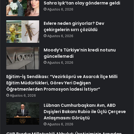
Sahra Işık’tan olay gönderme geldi
Ağustos 6, 2026
Evlere neden giriyorlar? Dev
çekirgelerin sırrı çözüldü
Ağustos 6, 2026
Moody’s Türkiye’nin kredi notunu
güncellemedi
Ağustos 6, 2026
Eğitim-İş Sendikası: “Vezirköprü ve Asarcık İlçe Milli
Eğitim Müdürlükleri, Görev Yeri Değişen
Öğretmenlerden Promosyon İadesi İstiyor”
Ağustos 6, 2026
Lübnan Cumhurbaşkanı Avn, ABD
Dışişleri Bakanı Rubio ile Üçlü Çerçeve
Anlaşmasını Görüştü
Ağustos 6, 2026
CHP Burdur Milletvekili Akbulut: Üreticimizin Arpadan,