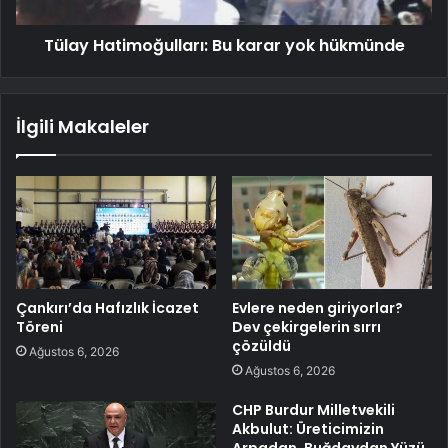
Tülay Hatimoğulları: Bu karar yok hükmünde
İlgili Makaleler
Çankırı’da Hafızlık İcazet
Evlere neden giriyorlar?
Töreni
Dev çekirgelerin sırrı
çözüldü
Ağustos 6, 2026
Ağustos 6, 2026
CHP Burdur Milletvekili
Akbulut: Üreticimizin
Arpadan, Buğdaydan Yüzü