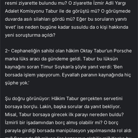
resmi ziyarette bulundu mu? O ziyarette İzmir Adli Yargı
Adalet Komisyonu Tabur ile de görüştü mü? O görüşmede
duvarda asılı silahları gördü mü? Eğer bu soruların yanıtı
’evet’ ise neden bugüne kadar susuldu da o kişi hakkında
yeni soruşturma açıldı?
2- Cephaneliğin sahibi olan hâkim Oktay Tabur’un Porsche
marka lüks aracı da gündeme geldi. Tabur bu lüksün
kaynağını soran Timur Soykan’a şöyle yanıt verdi: ’Ben
borsada işlem yapıyorum. Eyvallah paranın kaynağında hiç
şüphe yok.’
Şu doğru görünüyor: Hâkim Tabur gerçekten servetini
borsaya borçlu. Lakin, başka sorular da yanıt bekliyor.
Misal, Tabur borsaya girecek ilk parayı nereden buldu?
İzmirli bir işadamından borç almış olabilir mi? O borç
parayla girdiği borsada manipülasyon yapılmasında rol aldı