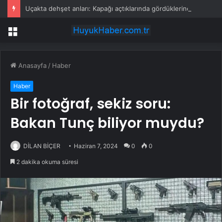
Uçakta dehşet anları: Kapağı açtıklarında gördüklerine inanamadılar
Menü
Anasayfa
/
Haber
Haber
Bir fotoğraf, sekiz soru:
Bakan Tunç biliyor muydu?
DİLAN BİÇER
Haziran 7, 2024
0
0
2 dakika okuma süresi