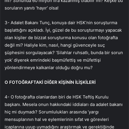
mı? Sonunda 60 milyon lira kazanmış olabilir mi? Keşke bu
soruların yanıtı ’hayır’ olsa!
3- Adalet Bakanı Tunç, konuya dair HSK’nin soruşturma
başlattığını açıkladı. İyi, güzel de bu soruşturmayı yapacak
olan kişiler de bizzat soruşturma konusu olan fotoğrafta
değil mi? Haliyle kim, nasıl, hangi güvenceyle suç
şüphesini sorgulayacak? ’Silahlar ruhsatlı, bunda bir sorun
yok’ diyerek emrindeki başmüfettiş ve müfettişi
yönlendirmeye kalkanlar olduğu doğru mu?
O FOTOĞRAFTAKİ DİĞER KİŞİNİN İLİŞKİLERİ
4- O fotoğrafta olanlardan biri de HSK Teftiş Kurulu
başkanı. Mesela onun hakkındaki iddiaları da adalet bakanı
hiç mi duymadı? Sorumlulukları arasında ’yargı
mensuplarının hal ve eylemlerinin sıfat ve görevleri
icaplarına uyup uymadığını araştırmak ve gerektiğinde