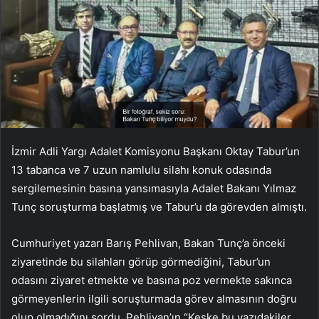
İzmir Adli Yargı Adalet Komisyonu Başkanı Oktay Tabur’un
13 tabanca ve 7 uzun namlulu silahı konuk odasında
sergilemesinin basına yansımasıyla Adalet Bakanı Yılmaz
Tunç soruşturma başlatmış ve Tabur’u da görevden almıştı.
Cumhuriyet yazarı Barış Pehlivan, Bakan Tunç’a önceki
ziyaretinde bu silahları görüp görmediğini, Tabur’un
odasını ziyaret etmekte ve basına poz vermekte sakınca
görmeyenlerin ilgili soruşturmada görev almasının doğru
olup olmadığını sordu. Pehlivan’ın “Keşke bu yazıdakiler