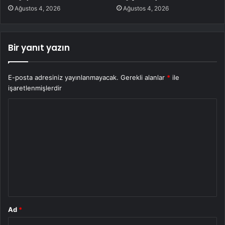
Ağustos 4, 2026
Ağustos 4, 2026
Bir yanıt yazın
E-posta adresiniz yayınlanmayacak.
Gerekli alanlar
*
ile
işaretlenmişlerdir
Y
o
r
u
m
*
Ad
*