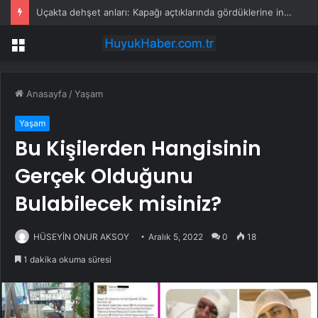
Uçakta dehşet anları: Kapağı açtıklarında gördüklerine inanamadılar
Menü
Anasayfa
/
Yaşam
Yaşam
Bu Kişilerden Hangisinin
Gerçek Olduğunu
Bulabilecek misiniz?
HÜSEYİN ONUR AKSOY
Aralık 5, 2022
0
18
1 dakika okuma süresi