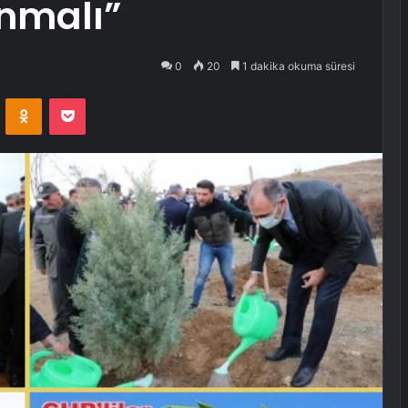
ınmalı”
0
20
1 dakika okuma süresi
VKontakte
Odnoklassniki
Pocket