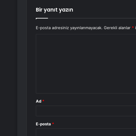
Bir yanıt yazın
E-posta adresiniz yayınlanmayacak.
Gerekli alanlar
*
i
Y
o
r
u
m
*
Ad
*
E-posta
*