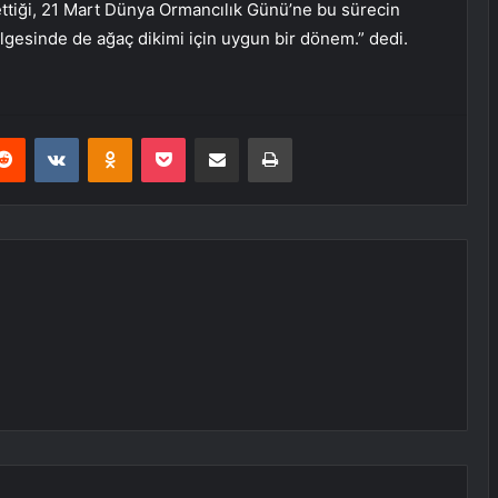
 ettiği, 21 Mart Dünya Ormancılık Günü’ne bu sürecin
ölgesinde de ağaç dikimi için uygun bir dönem.” dedi.
erest
Reddit
VKontakte
Odnoklassniki
Pocket
E-Posta ile paylaş
Yazdır