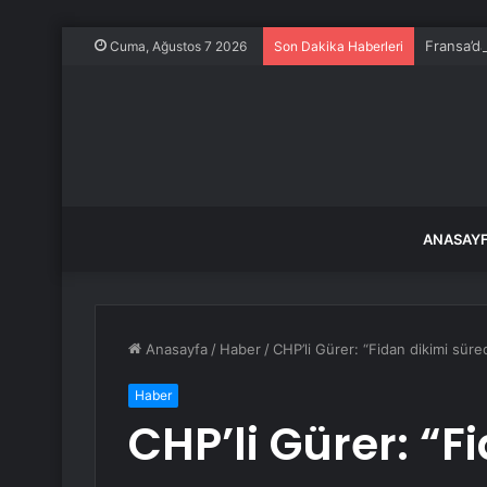
Fransa’da
Cuma, Ağustos 7 2026
Son Dakika Haberleri
ANASAY
Anasayfa
/
Haber
/
CHP’li Gürer: “Fidan dikimi sürec
Haber
CHP’li Gürer: “F