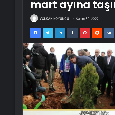
mart ayına taş
VOLKAN KOYUNCU
Kasım 30, 2022
Facebook
Twitter
LinkedIn
Tumblr
Pinterest
Reddit