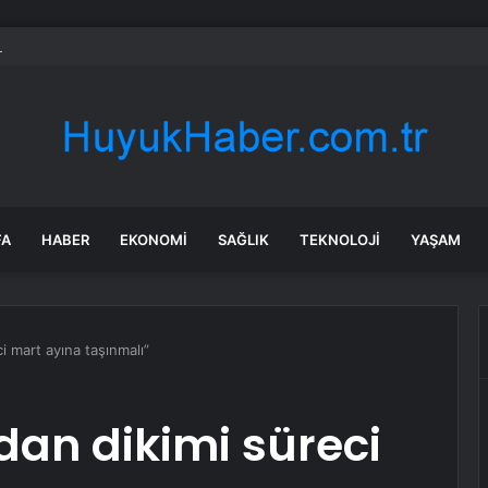
 alınan elektrik araç kararı Türkiye’yi de etkileyecek
FA
HABER
EKONOMI
SAĞLIK
TEKNOLOJI
YAŞAM
i mart ayına taşınmalı”
idan dikimi süreci