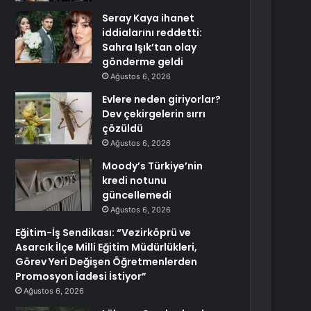
Seray Kaya ihanet
iddialarını reddetti:
Sahra Işık’tan olay
gönderme geldi
Ağustos 6, 2026
Evlere neden giriyorlar?
Dev çekirgelerin sırrı
çözüldü
Ağustos 6, 2026
Moody’s Türkiye’nin
kredi notunu
güncellemedi
Ağustos 6, 2026
Eğitim-İş Sendikası: “Vezirköprü ve
Asarcık İlçe Milli Eğitim Müdürlükleri,
Görev Yeri Değişen Öğretmenlerden
Promosyon İadesi İstiyor”
Ağustos 6, 2026