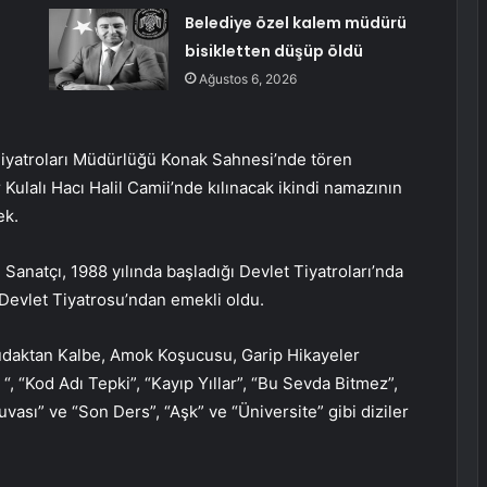
Belediye özel kalem müdürü
bisikletten düşüp öldü
Ağustos 6, 2026
 Tiyatroları Müdürlüğü Konak Sahnesi’nde tören
ulalı Hacı Halil Camii’nde kılınacak ikindi namazının
ek.
Sanatçı, 1988 yılında başladığı Devlet Tiyatroları’nda
l Devlet Tiyatrosu’ndan emekli oldu.
Dudaktan Kalbe, Amok Koşucusu, Garip Hikayeler
“, “Kod Adı Tepki”, “Kayıp Yıllar”, “Bu Sevda Bitmez”,
Yuvası” ve “Son Ders”, “Aşk” ve “Üniversite” gibi diziler