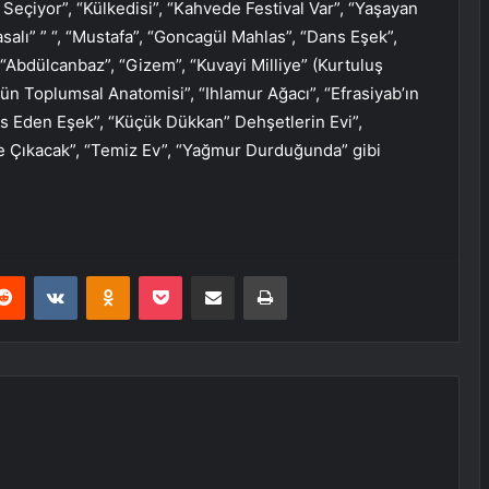
 Seçiyor”, “Külkedisi”, “Kahvede Festival Var”, “Yaşayan
alı” ” “, “Mustafa”, “Goncagül Mahlas”, “Dans Eşek”,
, “Abdülcanbaz”, “Gizem”, “Kuvayi Milliye” (Kurtuluş
mün Toplumsal Anatomisi”, “Ihlamur Ağacı”, “Efrasiyab’ın
ans Eden Eşek”, “Küçük Dükkan” Dehşetlerin Evi”,
de Çıkacak”, “Temiz Ev”, “Yağmur Durduğunda” gibi
erest
Reddit
VKontakte
Odnoklassniki
Pocket
E-Posta ile paylaş
Yazdır