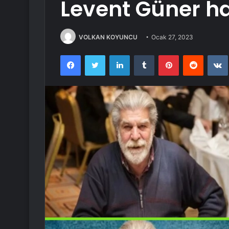
Levent Güner ha
VOLKAN KOYUNCU
Ocak 27, 2023
Facebook
Twitter
LinkedIn
Tumblr
Pinterest
Reddit