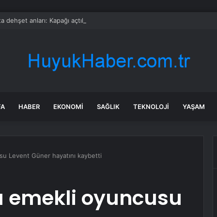
a dehşet anları: Kapağı açtıklarında gördüklerine inanamadılar
FA
HABER
EKONOMI
SAĞLIK
TEKNOLOJI
YAŞAM
su Levent Güner hayatını kaybetti
su emekli oyuncusu