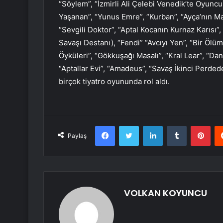
“Söylem”, “İzmirli Ali Çelebi Venedik’te Oyuncu
Yaşanan”, “Yunus Emre”, “Kurban”, “Ayça’nın Mas
“Sevgili Doktor”, “Aptal Kocanın Kurnaz Karısı”
Savaşı Destanı), “Fendi” “Avcıyı Yen”, “Bir Ölü
Öyküleri”, “Gökkuşağı Masalı”, “Kral Lear”, “D
“Aptallar Evi”, “Amadeus”, “Savaş İkinci Perde
birçok tiyatro oyununda rol aldı.
Facebook
Twitter
LinkedIn
Tumblr
Pint
Paylaş
VOLKAN KOYUNCU