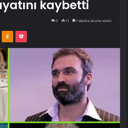
yatını kaybetti
0
11
1 dakika okuma süresi
VKontakte
Odnoklassniki
Pocket