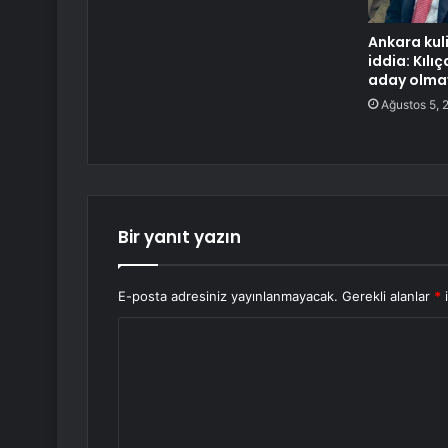
Ankara kuli
iddia: Kılı
aday olma
Ağustos 5, 
Bir yanıt yazın
E-posta adresiniz yayınlanmayacak.
Gerekli alanlar
*
i
Y
o
r
u