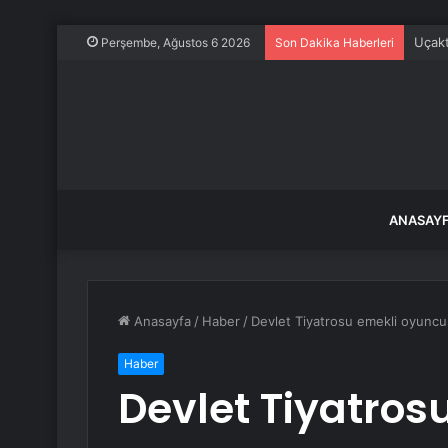
Uçakt
Perşembe, Ağustos 6 2026
Son Dakika Haberleri
ANASAY
Anasayfa
/
Haber
/
Devlet Tiyatrosu emekli oyuncu
Haber
Devlet Tiyatro