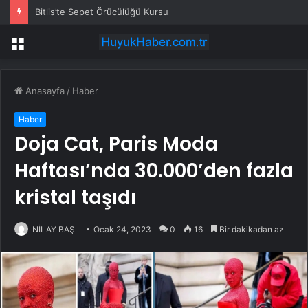
Bitlis’te Sepet Örücülüğü Kursu
Menü
Anasayfa
/
Haber
Haber
Doja Cat, Paris Moda
Haftası’nda 30.000’den fazla
kristal taşıdı
NİLAY BAŞ
Ocak 24, 2023
0
16
Bir dakikadan az