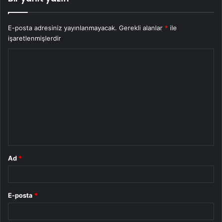
E-posta adresiniz yayınlanmayacak.
Gerekli alanlar
*
ile
işaretlenmişlerdir
Y
o
r
u
m
*
Ad
*
E-posta
*