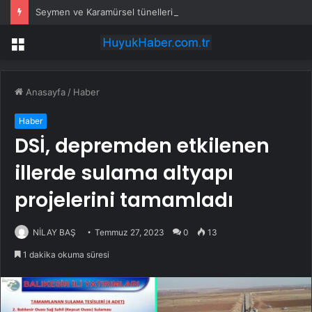
Seymen ve Karamürsel tünellerine konfor dokunuşu
Menü
Anasayfa
/
Haber
Haber
DSİ, depremden etkilenen
illerde sulama altyapı
projelerini tamamladı
NİLAY BAŞ
Temmuz 27, 2023
0
13
1 dakika okuma süresi