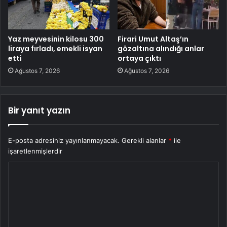
Yaz meyvesinin kilosu 300
Firari Umut Altaş’ın
liraya fırladı, emekli isyan
gözaltına alındığı anlar
etti
ortaya çıktı
Ağustos 7, 2026
Ağustos 7, 2026
Bir yanıt yazın
E-posta adresiniz yayınlanmayacak.
Gerekli alanlar
*
ile
işaretlenmişlerdir
Y
o
r
u