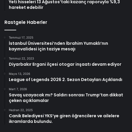
Yeti hisseleri 13 Ağustos’taki kazanç raporuyla %9,3
hareket edebilir
Rastgele Haberler
Temmuz 17, 2025
İstanbul Üniversitesi’nden İbrahim Yumaklı’nın
kayınvalidesi için taziye mesajı
Temmuz 22, 2023
Diyarbakır Ergani ilçesi otogar inşaatı devam ediyor
Mayıs 13, 2026
League of Legends 2026 2. Sezon Detayları Açıklandı
Mart 7, 2026
Savaş uzayacak mı? Saldırı sonrası Trump’tan dikkat
çeken açıklamalar
Haziran 22, 2025
Canik Belediyesi YKS’ye giren öğrencilere ve ailelere
ikramlarda bulundu.