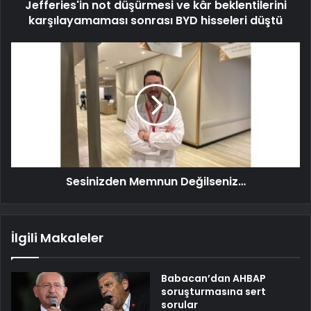
Jefferies'in not düşürmesi ve kâr beklentilerini
karşılayamaması sonrası BYD hisseleri düştü
Sesinizden Memnun Değilseniz…
İlgili Makaleler
Babacan’dan AHBAP
soruşturmasına sert
sorular