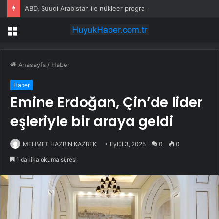
ABD, Suudi Arabistan ile nükleer program anlaşmasını duyuracak
Menü
Anasayfa
/
Haber
Haber
Emine Erdoğan, Çin’de lider
eşleriyle bir araya geldi
MEHMET HAZBİN KAZBEK
Eylül 3, 2025
0
0
1 dakika okuma süresi