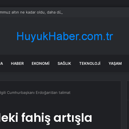
mmuz altın ne kadar oldu, daha düşecek mi? SON DAKİKA! Altın fiyatları y
FA
HABER
EKONOMI
SAĞLIK
TEKNOLOJI
YAŞAM
 ilgili Cumhurbaşkanı Erdoğan’dan talimat
ki fahiş artışla