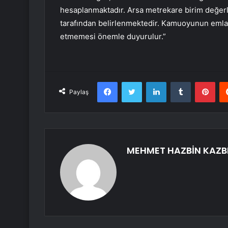
hesaplanmaktadır. Arsa metrekare birim değerl
tarafından belirlenmektedir. Kamuoyunun emlak ve
etmemesi önemle duyurulur.”
Facebook
Twitter
LinkedIn
Tumblr
Pint
Paylaş
MEHMET HAZBİN KAZB