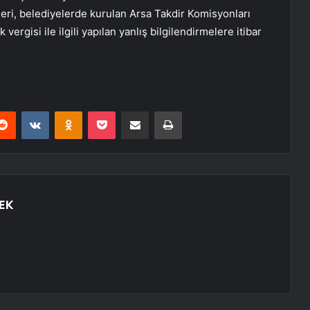
eri, belediyelerde kurulan Arsa Takdir Komisyonları
rgisi ile ilgili yapılan yanlış bilgilendirmelere itibar
erest
Reddit
VKontakte
Odnoklassniki
Pocket
E-Posta ile paylaş
Yazdır
EK