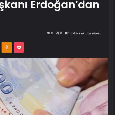
aşkanı Erdoğan’dan
0
0
1 dakika okuma süresi
VKontakte
Odnoklassniki
Pocket