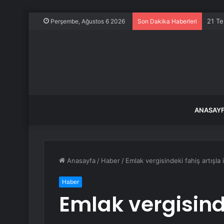
21 Te
Perşembe, Ağustos 6 2026
Son Dakika Haberleri
ANASAY
Anasayfa
/
Haber
/
Emlak vergisindeki fahiş artışla
Haber
Emlak vergisinde