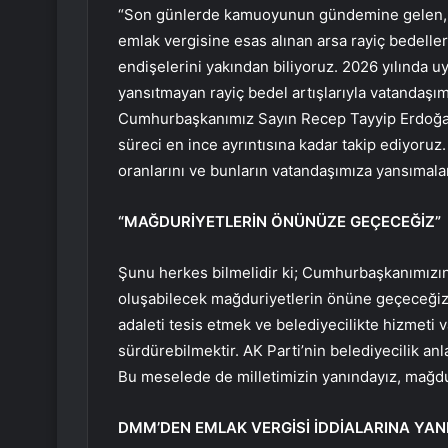
“Son günlerde kamuoyunun gündemine gelen, an
emlak vergisine esas alınan arsa rayiç bedelleri
endişelerini yakından biliyoruz. 2026 yılında u
yansıtmayan rayiç bedel artışlarıyla vatandaşı
Cumhurbaşkanımız Sayın Recep Tayyip Erdoğan’ı
süreci en ince ayrıntısına kadar takip ediyoruz.
oranlarını ve bunların vatandaşımıza yansımaların
“MAĞDURİYETLERİN ÖNÜNÜZE GEÇECEĞİZ”
Şunu herkes bilmelidir ki; Cumhurbaşkanımızın 
oluşabilecek mağduriyetlerin önüne geçeceğiz.
adaleti tesis etmek ve belediyecilikte hizmeti
sürdürebilmektir. AK Parti’nin belediyecilik anla
Bu meselede de milletimizin yanındayız, mağd
DMM’DEN EMLAK VERGİSİ İDDİALARINA YAN