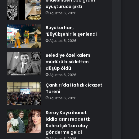
Midesinden 590 gram
uyuşturucu çıktı
Ağustos 6, 2026
Büyükorhan,
‘Büyükşehir’le şenlendi
Ağustos 6, 2026
Belediye özel kalem
müdürü bisikletten
düşüp öldü
Ağustos 6, 2026
Çankırı’da Hafızlık İcazet
Töreni
Ağustos 6, 2026
Seray Kaya ihanet
iddialarını reddetti:
Sahra Işık’tan olay
gönderme geldi
Ağustos 6, 2026