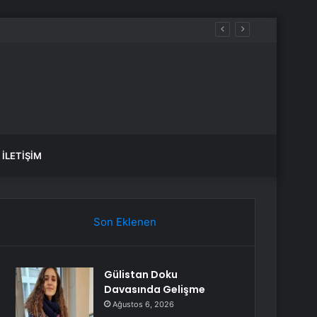
ükseldi mi, düştü mü? Güncel altın fiyatları!
İLETIŞIM
Son Eklenen
Gülistan Doku
Davasında Gelişme
Ağustos 6, 2026