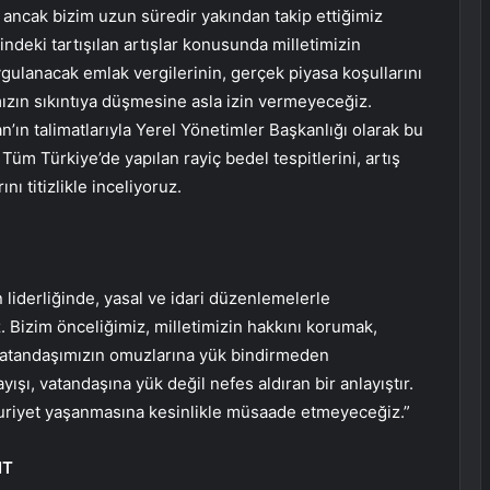
cak bizim uzun süredir yakından takip ettiğimiz
ndeki tartışılan artışlar konusunda milletimizin
ygulanacak emlak vergilerinin, gerçek piyasa koşullarını
mızın sıkıntıya düşmesine asla izin vermeyeceğiz.
n talimatlarıyla Yerel Yönetimler Başkanlığı olarak bu
 Tüm Türkiye’de yapılan rayiç bedel tespitlerini, artış
ı titizlikle inceliyoruz.
liderliğinde, yasal ve idari düzenlemelerle
 Bizim önceliğimiz, milletimizin hakkını korumak,
 vatandaşımızın omuzlarına yük bindirmeden
yışı, vatandaşına yük değil nefes aldıran bir anlayıştır.
uriyet yaşanmasına kesinlikle müsaade etmeyeceğiz.”
IT