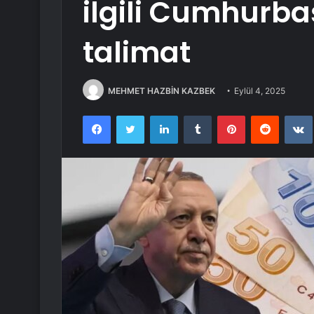
ilgili Cumhurb
talimat
MEHMET HAZBİN KAZBEK
Eylül 4, 2025
Facebook
Twitter
LinkedIn
Tumblr
Pinterest
Reddit