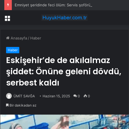
Emniyet şeridinde feci ölüm: Servis şoförüne midibüs çarptı
Menü
Anasayfa
/
Haber
Haber
Eskişehir’de de akılalmaz
şiddet: Önüne geleni dövdü,
serbest kaldı
ÜMİT SAVĞA
Haziran 15, 2025
0
0
Bir dakikadan az