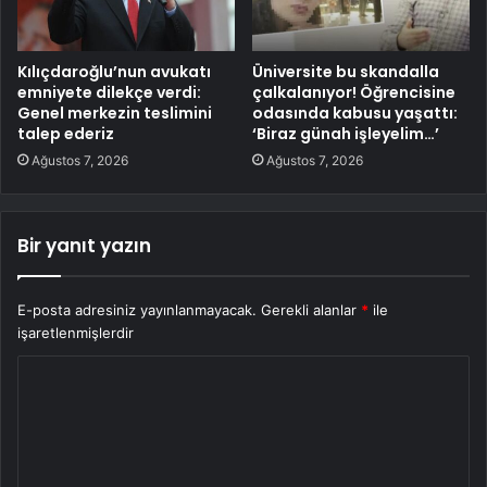
Kılıçdaroğlu’nun avukatı
Üniversite bu skandalla
emniyete dilekçe verdi:
çalkalanıyor! Öğrencisine
Genel merkezin teslimini
odasında kabusu yaşattı:
talep ederiz
‘Biraz günah işleyelim…’
Ağustos 7, 2026
Ağustos 7, 2026
Bir yanıt yazın
E-posta adresiniz yayınlanmayacak.
Gerekli alanlar
*
ile
işaretlenmişlerdir
Y
o
r
u