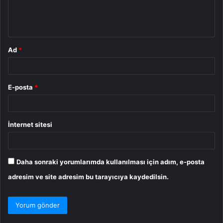
m
*
Ad
*
E-posta
*
İnternet sitesi
Daha sonraki yorumlarımda kullanılması için adım, e-posta
adresim ve site adresim bu tarayıcıya kaydedilsin.