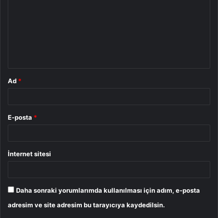
r
u
m
*
Ad
*
E-posta
*
İnternet sitesi
Daha sonraki yorumlarımda kullanılması için adım, e-posta
adresim ve site adresim bu tarayıcıya kaydedilsin.