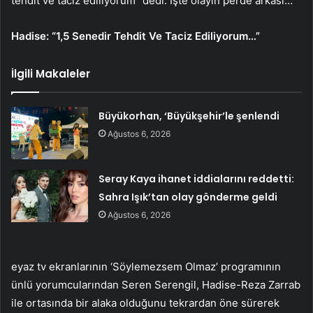
tehdit ve taciz ediliyorum” dedi. İşte olayın perde arkası…
Hadise: “1,5 Senedir Tehdit Ve Taciz Ediliyorum…”
İlgili Makaleler
Büyükorhan, ‘Büyükşehir’le şenlendi
Ağustos 6, 2026
Seray Kaya ihanet iddialarını reddetti:
Sahra Işık’tan olay gönderme geldi
Ağustos 6, 2026
eyaz tv ekranlarının ‘Söylemezsem Olmaz’ programının
ünlü yorumcularından Seren Serengil, Hadise-Reza Zarrab
ile ortasında bir alaka olduğunu tekrardan öne sürerek