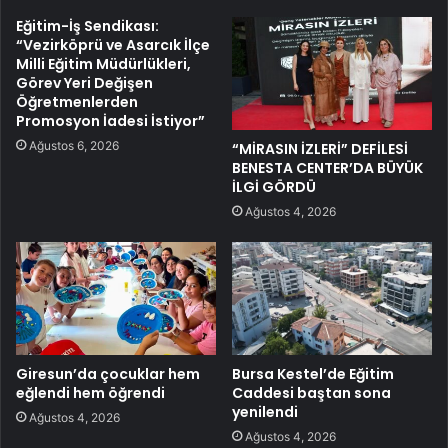
Eğitim-İş Sendikası:
“Vezirköprü ve Asarcık İlçe
Milli Eğitim Müdürlükleri,
Görev Yeri Değişen
Öğretmenlerden
Promosyon İadesi İstiyor”
Ağustos 6, 2026
“MİRASIN İZLERİ” DEFİLESİ
BENESTA CENTER’DA BÜYÜK
İLGİ GÖRDÜ
Ağustos 4, 2026
Giresun’da çocuklar hem
Bursa Kestel’de Eğitim
eğlendi hem öğrendi
Caddesi baştan sona
yenilendi
Ağustos 4, 2026
Ağustos 4, 2026