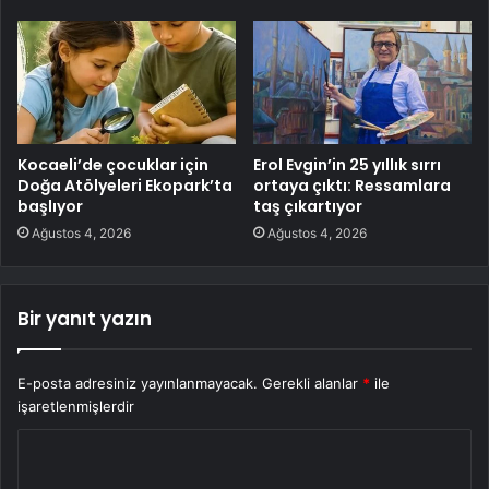
Kocaeli’de çocuklar için
Erol Evgin’in 25 yıllık sırrı
Doğa Atölyeleri Ekopark’ta
ortaya çıktı: Ressamlara
başlıyor
taş çıkartıyor
Ağustos 4, 2026
Ağustos 4, 2026
Bir yanıt yazın
E-posta adresiniz yayınlanmayacak.
Gerekli alanlar
*
ile
işaretlenmişlerdir
Y
o