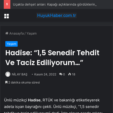
Uçakta dehşet anları: Kapağı açtıklarında gördüklerine inanamadılar
Menü
Anasayfa
/
Yaşam
Yaşam
Hadise: “1,5 Senedir Tehdit
Ve Taciz Ediliyorum…”
NİLAY BAŞ
Kasım 24, 2022
0
18
2 dakika okuma süresi
Ünlü müzikçi
Hadise
, RTÜK ve bakanlığı etiketleyerek
adeta isyan bayrağını çekti. Ünlü müzikçi, “1,5 senedir