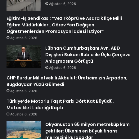
Ağustos 6, 2026
Eğitim-İş Sendikası: “Vezirköprü ve Asarcık İlçe Milli
Eğitim Müdürlükleri, Görev Yeri Değişen
Öğretmenlerden Promosyon İadesi İstiyor”
Ağustos 6, 2026
Lübnan Cumhurbaşkanı Avn, ABD
Dışişleri Bakanı Rubio ile Üçlü Çerçeve
Anlaşmasını Görüştü
Ağustos 6, 2026
CHP Burdur Milletvekili Akbulut: Üreticimizin Arpadan,
Buğdaydan Yüzü Gülmedi
Ağustos 6, 2026
Türkiye’de Motorlu Taşıt Parkı Dört Kat Büyüdü,
Motosiklet Liderliği Kaptı
Ağustos 6, 2026
Okyanustan 65 milyon metreküp kum
çektiler: Ülkenin en büyük finans
merkezini kuracaklar