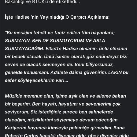
Bakanlığı ve RTÜK’ü de etiketledi…
İşte Hadise ‘nin Yayınladığı O Çarpıcı Açıklama:
“Bu mesajım tehdit ve taciz edilen tüm bayanlara;
SUSMAYIN. BEN DE SUSMUYORUM VE ASLA
SUSMAYACAĞIM. Elbette Hadise olmanın, ünlü olmanın
bir bedeli olacak. Ünlü isimler olarak göz önündeyiz bizi
seven de olacak sevmeyen de. Beni biliyorsunuz,
genelde konuşmam. Adalete daima güvenirim. LAKİN bu
sefer söyleyeceklerim var!…
Müzikle memnun olan, işime aşık olan ve aileme bakan
bir beşerim. Ben hayatı, hayatımı ve sevenlerimi çok
seviyorum. Siz istediğiniz sürece ben sahnelerde
olacağım, müziklerimi söylemeye devam edeceğim.
Kariyerim boyunca kimseyle polemiğe girmedim. Bana
Roberto Carlos bacaklı diyenler oldu, obez diyenler oldu