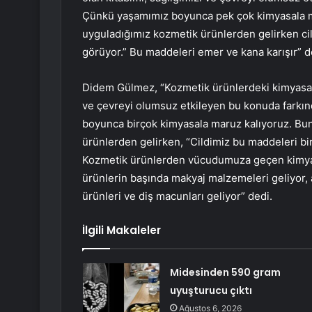
Çünkü yaşamımız boyunca pek çok kimyasala mar
uyguladığımız kozmetik ürünlerden gelirken ci
görüyor.” Bu maddeleri emer ve kana karışır” d
Didem Gülmez, “Kozmetik ürünlerdeki kimyasallar
ve çevreyi olumsuz etkileyen bu konuda farkın
boyunca birçok kimyasala maruz kalıyoruz. Bunl
ürünlerden gelirken, “Cildimiz bu maddeleri bi
Kozmetik ürünlerden vücudumuza geçen kimyasal
ürünlerin başında makyaj malzemeleri geliyor,
ürünleri ve diş macunları geliyor” dedi.
İlgili Makaleler
Midesinden 590 gram
uyuşturucu çıktı
Ağustos 6, 2026