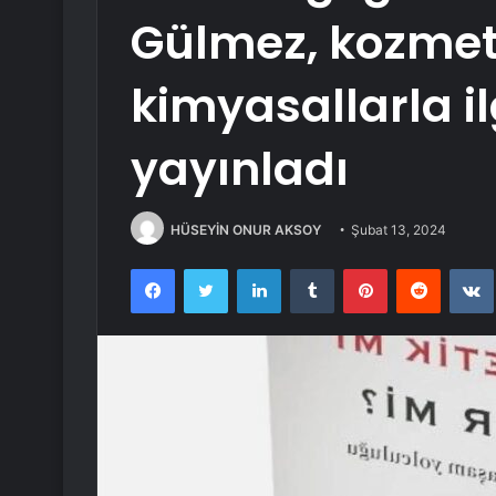
Gülmez, kozmet
kimyasallarla ilg
yayınladı
HÜSEYİN ONUR AKSOY
Şubat 13, 2024
Facebook
Twitter
LinkedIn
Tumblr
Pinterest
Reddit