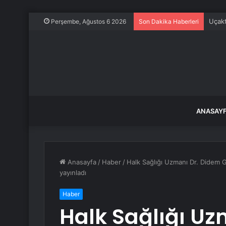
Uçakt
Perşembe, Ağustos 6 2026
Son Dakika Haberleri
ANASAY
Anasayfa
/
Haber
/
Halk Sağlığı Uzmanı Dr. Didem Gü
yayınladı
Haber
Halk Sağlığı Uz