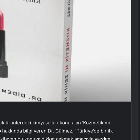
k ürünlerdeki kimyasalları konu alan ‘Kozmetik mi
p hakkında bilgi veren Dr. Gülmez, “Türkiye’de bir ilk
etkileyen bu konuya dikkat çekmek amacıyla yazdım.