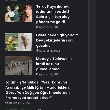
Seray Kaya ihanet
iddialarını reddetti:
Sahra Işık’tan olay
gönderme geldi
Ağustos 6, 2026
Evlere neden giriyorlar?
Dev çekirgelerin sırrı
çözüldü
Ağustos 6, 2026
Moody’s Türkiye’nin
kredi notunu
güncellemedi
Ağustos 6, 2026
Eğitim-İş Sendikası: “Vezirköprü ve
Asarcık İlçe Milli Eğitim Müdürlükleri,
Görev Yeri Değişen Öğretmenlerden
Promosyon İadesi İstiyor”
Ağustos 6, 2026