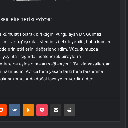
ERİ BİLE TETİKLEYİYOR”
kümülatif olarak biriktiğini vurgulayan Dr. Gülmez,
nir ve bağışıklık sistemimizi etkileyebilir, hatta kanser
addelerin etkilerini değerlendirdim. Vücudumuzda
l yayınlar ışığında incelenerek bireylerin
etlere de aşina olmaları sağlanıyor.” “Bu kimyasallardan
er hazırladım. Ayrıca hem yaşam tarzı hem beslenme
 bakımı konusunda doğal tavsiyeler verdim” dedi.
erest
Reddit
VKontakte
Odnoklassniki
Pocket
E-Posta ile paylaş
Yazdır