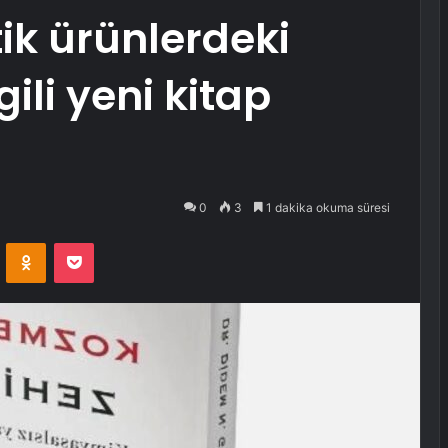
ik ürünlerdeki
ili yeni kitap
0
3
1 dakika okuma süresi
VKontakte
Odnoklassniki
Pocket