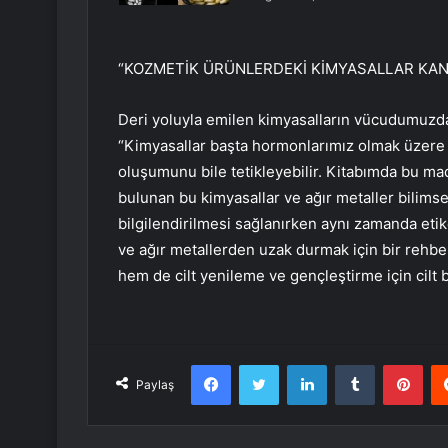
“KOZMETİK ÜRÜNLERDEKİ KİMYASALLAR KANS
Deri yoluyla emilen kimyasalların vücudumuzda 
“Kimyasallar başta hormonlarımız olmak üzere si
oluşumunu bile tetikleyebilir. Kitabımda bu m
bulunan bu kimyasallar ve ağır metaller bilimse
bilgilendirilmesi sağlanırken aynı zamanda etik
ve ağır metallerden uzak durmak için bir rehb
hem de cilt yenileme ve gençleştirme için cilt
Facebook
Twitter
LinkedIn
Tumblr
Pint
Paylaş