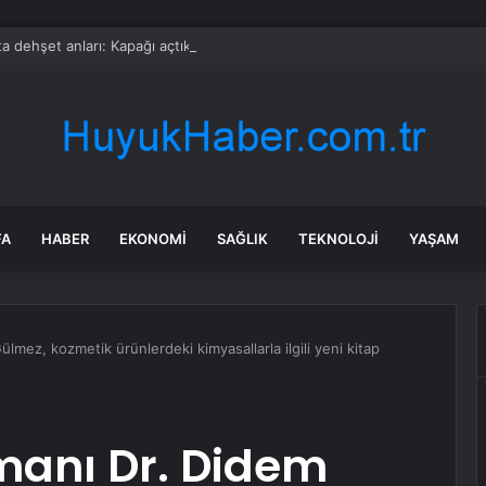
a dehşet anları: Kapağı açtıklarında gördüklerine inanamadılar
FA
HABER
EKONOMI
SAĞLIK
TEKNOLOJI
YAŞAM
lmez, kozmetik ürünlerdeki kimyasallarla ilgili yeni kitap
manı Dr. Didem