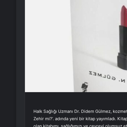
Halk Sağlığı Uzmanı Dr. Didem Gülmez, kozmeti
Zehir mi?’. adında yeni bir kitap yayımladı. Kita
olan kitabımı, sağlığımızı ve çevreyi olumsuz 