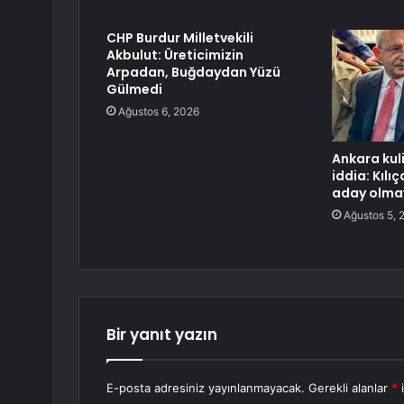
CHP Burdur Milletvekili
Akbulut: Üreticimizin
Arpadan, Buğdaydan Yüzü
Gülmedi
Ağustos 6, 2026
Ankara kuli
iddia: Kılı
aday olma
Ağustos 5, 
Bir yanıt yazın
E-posta adresiniz yayınlanmayacak.
Gerekli alanlar
*
i