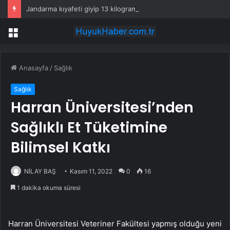
Jandarma kıyafeti giyip 13 kilogram altın çaldılar! Film gibi soygun cezaevinde bitti
Menü
Anasayfa
/
Sağlık
Sağlık
Harran Üniversitesi’nden
Sağlıklı Et Tüketimine
Bilimsel Katkı
NİLAY BAŞ
Kasım 11, 2022
0
16
1 dakika okuma süresi
Harran Üniversitesi Veteriner Fakültesi yapmış olduğu yeni