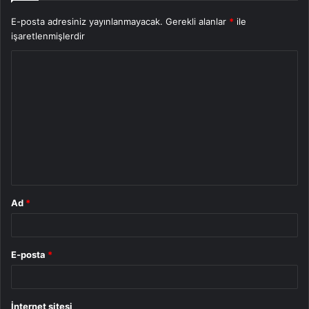
E-posta adresiniz yayınlanmayacak.
Gerekli alanlar
*
ile
işaretlenmişlerdir
Y
o
r
u
m
*
Ad
*
E-posta
*
İnternet sitesi