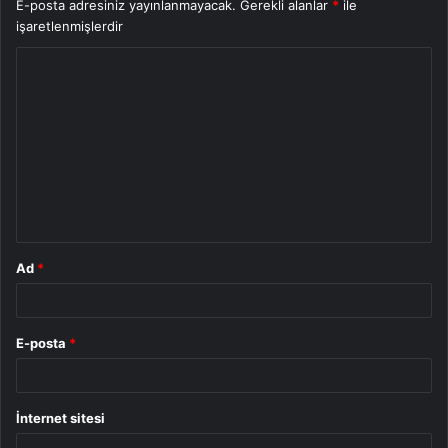
E-posta adresiniz yayınlanmayacak.
Gerekli alanlar
*
ile
işaretlenmişlerdir
Y
o
r
u
m
*
Ad
*
E-posta
*
İnternet sitesi