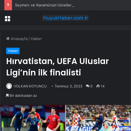
Seymen ve Karamürsel tünellerine konfor dokunuşu
Menü
Anasayfa
/
Haber
Haber
Hırvatistan, UEFA Uluslar
Ligi’nin ilk finalisti
VOLKAN KOYUNCU
Temmuz 3, 2023
0
14
Bir dakikadan az