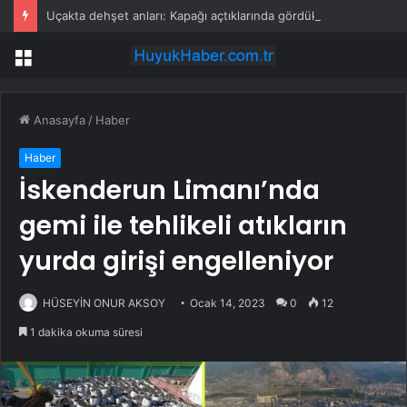
Uçakta dehşet anları: Kapağı açtıklarında gördüklerine inanamadılar
Menü
Anasayfa
/
Haber
Haber
İskenderun Limanı’nda
gemi ile tehlikeli atıkların
yurda girişi engelleniyor
HÜSEYİN ONUR AKSOY
Ocak 14, 2023
0
12
1 dakika okuma süresi