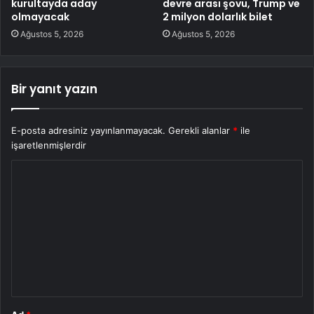
kurultayda aday
devre arası şovu, Trump ve
olmayacak
2 milyon dolarlık bilet
Ağustos 5, 2026
Ağustos 5, 2026
Bir yanıt yazın
E-posta adresiniz yayınlanmayacak.
Gerekli alanlar
*
ile
işaretlenmişlerdir
Y
o
r
u
m
*