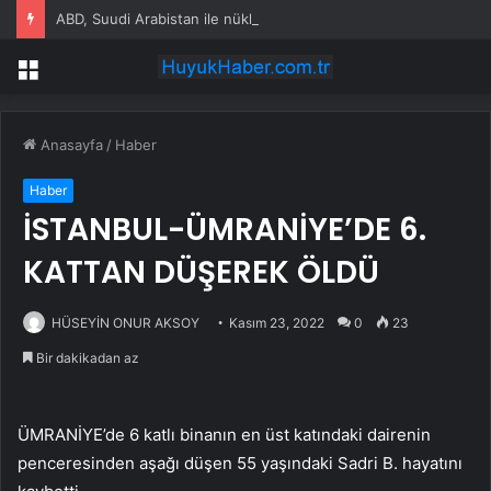
ABD, Suudi Arabistan ile nükleer program anlaşmasını duyuracak
Menü
Anasayfa
/
Haber
Haber
İSTANBUL-ÜMRANİYE’DE 6.
KATTAN DÜŞEREK ÖLDÜ
HÜSEYİN ONUR AKSOY
Kasım 23, 2022
0
23
Bir dakikadan az
ÜMRANİYE’de 6 katlı binanın en üst katındaki dairenin
penceresinden aşağı düşen 55 yaşındaki Sadri B. hayatını