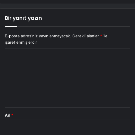
Bir yanıt yazın
E-posta adresiniz yayınlanmayacak.
Gerekli alanlar
*
ile
işaretlenmişlerdir
Y
o
r
u
m
*
Ad
*