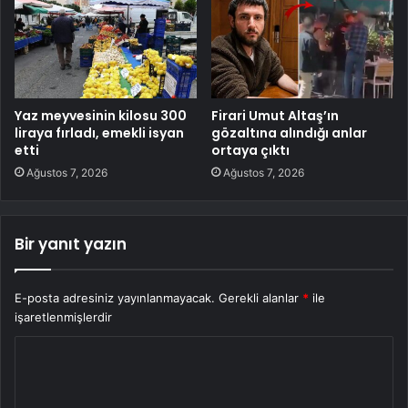
Yaz meyvesinin kilosu 300
Firari Umut Altaş’ın
liraya fırladı, emekli isyan
gözaltına alındığı anlar
etti
ortaya çıktı
Ağustos 7, 2026
Ağustos 7, 2026
Bir yanıt yazın
E-posta adresiniz yayınlanmayacak.
Gerekli alanlar
*
ile
işaretlenmişlerdir
Y
o
r