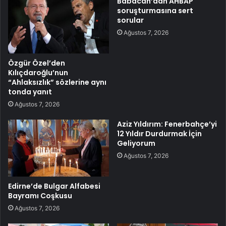
Babacan’dan AHBAP
soruşturmasına sert
sorular
Ağustos 7, 2026
Özgür Özel’den
Kılıçdaroğlu’nun
“Ahlaksızlık” sözlerine aynı
tonda yanıt
Ağustos 7, 2026
Aziz Yıldırım: Fenerbahçe’yi
12 Yıldır Durdurmak İçin
Geliyorum
Ağustos 7, 2026
Edirne’de Bulgar Alfabesi
Bayramı Coşkusu
Ağustos 7, 2026