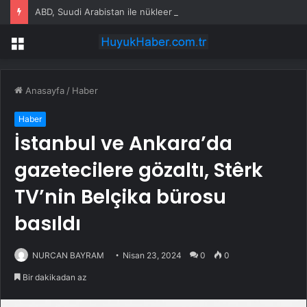
ABD, Suudi Arabistan ile nükleer program anlaşmasını duyuracak
Menü
Anasayfa
/
Haber
Haber
İstanbul ve Ankara’da
gazetecilere gözaltı, Stêrk
TV’nin Belçika bürosu
basıldı
NURCAN BAYRAM
Nisan 23, 2024
0
0
Bir dakikadan az