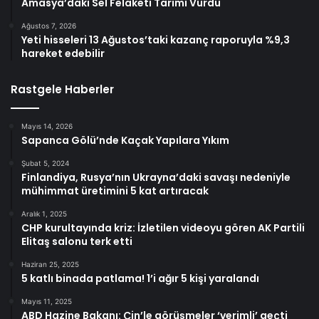
Amasya’daki Sel Felaketi Tarımı Vurdu
Ağustos 7, 2026
Yeti hisseleri 13 Ağustos’taki kazanç raporuyla %9,3
hareket edebilir
Rastgele Haberler
Mayıs 14, 2026
Sapanca Gölü’nde Kaçak Yapılara Yıkım
Şubat 5, 2024
Finlandiya, Rusya’nın Ukrayna’daki savaşı nedeniyle
mühimmat üretimini 5 kat artıracak
Aralık 1, 2025
CHP kurultayında kriz: İzletilen videoyu gören AK Partili
Elitaş salonu terk etti
Haziran 25, 2025
5 katlı binada patlama! 1’i ağır 5 kişi yaralandı
Mayıs 11, 2025
ABD Hazine Bakanı: Çin’le görüşmeler ‘verimli’ geçti