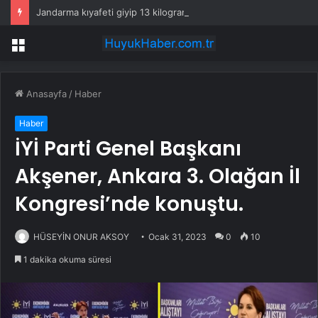
Jandarma kıyafeti giyip 13 kilogram altın çaldılar! Film gibi soygun cezaevinde bitti
Menü
Anasayfa
/
Haber
Haber
İYİ Parti Genel Başkanı
Akşener, Ankara 3. Olağan İl
Kongresi’nde konuştu.
HÜSEYİN ONUR AKSOY
Ocak 31, 2023
0
10
1 dakika okuma süresi