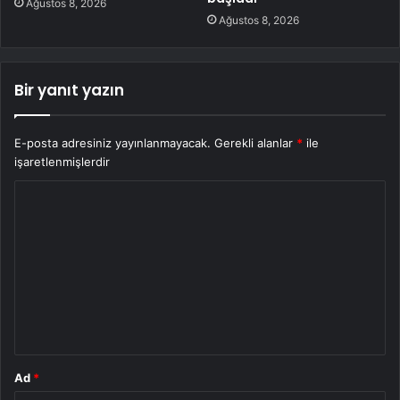
Ağustos 8, 2026
Ağustos 8, 2026
Bir yanıt yazın
E-posta adresiniz yayınlanmayacak.
Gerekli alanlar
*
ile
işaretlenmişlerdir
Y
o
r
u
m
*
Ad
*