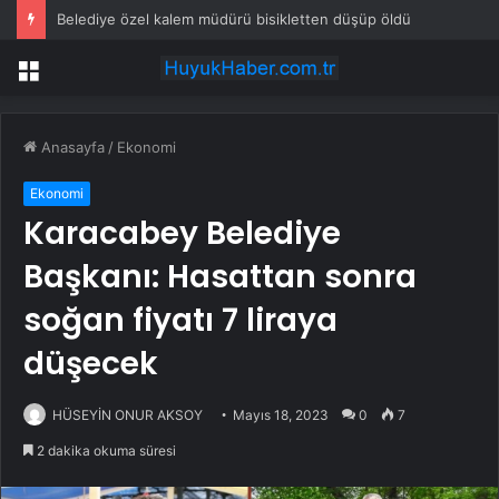
Belediye özel kalem müdürü bisikletten düşüp öldü
Menü
Anasayfa
/
Ekonomi
Ekonomi
Karacabey Belediye
Başkanı: Hasattan sonra
soğan fiyatı 7 liraya
düşecek
HÜSEYİN ONUR AKSOY
Mayıs 18, 2023
0
7
2 dakika okuma süresi