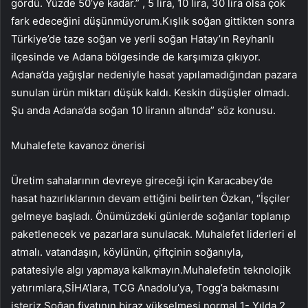
gördü. Yüzde 50’ye kadar.” , 5 lira, 10 lira, 30 lira olsa çok
fark edeceğini düşünmüyorum.Kışlık soğan gittikten sonra
Türkiye’de taze soğan ve yerli soğan Hatay’ın Reyhanlı
ilçesinde ve Adana bölgesinde de karşımıza çıkıyor.
Adana’da yağışlar nedeniyle hasat yapılamadığından pazara
sunulan ürün miktarı düşük kaldı. Keskin düşüşler olmadı.
Şu anda Adana’da soğan 10 liranın altında” söz konusu.
Muhalefete kavanoz önerisi
Üretim sahalarının devreye gireceği için Karacabey’de
hasat hazırlıklarının devam ettiğini belirten Özkan, “İşçiler
gelmeye başladı. Önümüzdeki günlerde soğanlar toplanıp
paketlenecek ve pazarlara sunulacak. Muhalefet liderleri el
atmalı. vatandaşın, köylünün, çiftçinin soğanıyla,
patatesiyle algı yapmaya kalkmayın.Muhalefetin teknolojik
yatırımlara,SİHA’lara, TCG Anadolu’ya, Togg’a bakmasını
isteriz.Soğan fiyatının biraz yükselmesi normal 1- Yılda 2