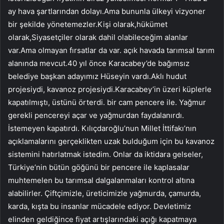
ay hava şartlarından dolayı.Ama bununla ülkeyi vizyoner
bir şekilde yönetemezler.Kişi olarak,hükümet
olarak,Siyasetçiler olarak dahil olabileceğim alanlar
var.Ama olmayan fırsatlar da var. açık havada tarımsal tarım
alanında mevcut.40 yıl önce Karacabey’de bağımsız
belediye başkan adayımız Hüseyin vardı.Aklı hudut
projesiydi, kavanoz projesiydi.Karacabey’in üzeri küplerle
kapatılmıştı, üstünü örterdi. bir cam pencere ile. Yağmur
gerekli pencereyi açar ve yağmurdan faydalanırdı.
İstemeyen kapatırdı. Kılıçdaroğlu’nun Millet İttifakı’nın
açıklamalarını gerçeklikten uzak bulduğum için bu kavanoz
sistemini hatırlatmak istedim. Onlar da iktidara gelseler,
Türkiye’nin bütün göğünü bir pencere ile kaplasalar
muhtemelen bu tarımsal dalgalanmaları kontrol altına
alabilirler. Çiftçimizle, üreticimizle yağmurda, çamurda,
karda, kışta bu insanlar mücadele ediyor. Devletimiz
elinden geldiğince fiyat artışlarındaki açığı kapatmaya