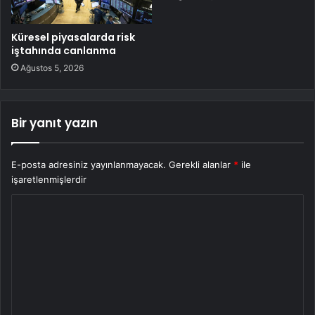
Küresel piyasalarda risk
iştahında canlanma
Ağustos 5, 2026
Bir yanıt yazın
E-posta adresiniz yayınlanmayacak.
Gerekli alanlar
*
ile
işaretlenmişlerdir
Y
o
r
u
m
*