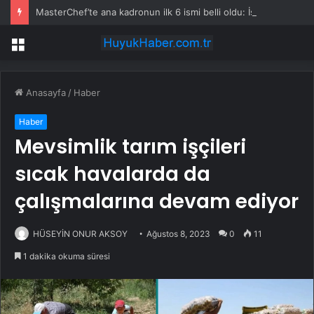
MasterChef’te ana kadronun ilk 6 ismi belli oldu: İşte tek tek önlüğü kazanan yarışmacılar
Menü
Anasayfa
/
Haber
Haber
Mevsimlik tarım işçileri
sıcak havalarda da
çalışmalarına devam ediyor
HÜSEYİN ONUR AKSOY
Ağustos 8, 2023
0
11
1 dakika okuma süresi