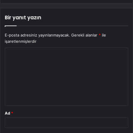
Bir yanıt yazın
E-posta adresiniz yayınlanmayacak.
Gerekli alanlar
*
ile
işaretlenmişlerdir
Y
o
r
u
m
*
Ad
*