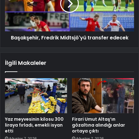
Başakşehir, Fredrik Midtsjö'yü transfer edecek
İlgili Makaleler
Yaz meyvesinin kilosu 300
Firari Umut Altaş’ın
liraya fırladı, emekli isyan
gözaltına alındığı anlar
etti
ortaya çıktı
Ağustos 7, 2026
Ağustos 7, 2026