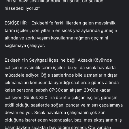
“Bu yıl hava sıcaklıklarındaki artışı net bir şekilde
hissedebiliyoruz”
ESKİŞEHİR – Eskişehir’e farklı illerden gelen mevsimlik
tarım işçileri, son yılların en sıcak yaz aylarında güneşin
altında ve zorlu yaşam koşullarına rağmen geçimini
sağlamaya çalışıyor.
Eskişehir’in Seyitgazi İlçesi’ne bağlı Aksaklı Köyü’nde
çalışan mevsimlik tarım işçileri bu yıl da sıcak havalarla
mücadele ediyor. Öğle saatlerinde bile uzmanların dışarı
çıkmamaları konusunda uyardığı saatlerde güneş altında
kalan personel sabah 07:30’dan akşam 20:00’a kadar
çalışıyor. Günlük 350 lira ücretle çalışan işçiler, güneşin
etkili olduğu saatlerde soğan, pancar ve mısırı çapalamaya
devam ediyor. Sıcak havalarda çalışmanın çok zor
olduğuna işaret eden vatandaşlar, bazı meslektaşlarının iş
başındayken sıcaktan bayıldığını söyledi. Öte yandan