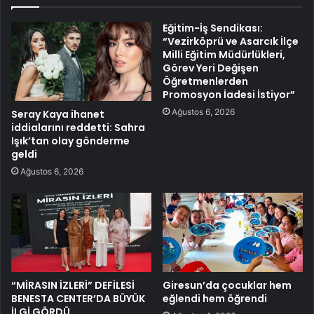
Eğitim-İş Sendikası:
“Vezirköprü ve Asarcık İlçe
Milli Eğitim Müdürlükleri,
Görev Yeri Değişen
Öğretmenlerden
Promosyon İadesi İstiyor”
Ağustos 6, 2026
Seray Kaya ihanet
iddialarını reddetti: Sahra
Işık’tan olay gönderme
geldi
Ağustos 6, 2026
“MİRASIN İZLERİ” DEFİLESİ
Giresun’da çocuklar hem
BENESTA CENTER’DA BÜYÜK
eğlendi hem öğrendi
İLGİ GÖRDÜ