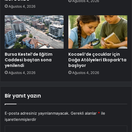
Ağustos 4, 2026
Ağustos 4, 2026
Bursa Kestel’de Eğitim
Kocaeli’de çocuklar için
Caddesi baştan sona
Doğa Atölyeleri Ekopark’ta
yenilendi
başlıyor
Ağustos 4, 2026
Ağustos 4, 2026
Bir yanıt yazın
E-posta adresiniz yayınlanmayacak.
Gerekli alanlar
*
ile
işaretlenmişlerdir
Y