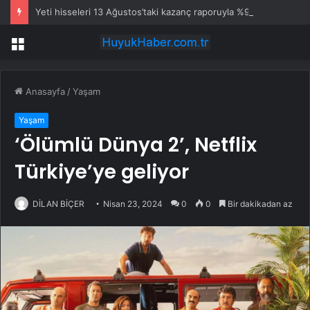
Yeti hisseleri 13 Ağustos’taki kazanç raporuyla %9,3 hareket edebilir
Menü
Anasayfa
/
Yaşam
Yaşam
‘Ölümlü Dünya 2’, Netflix
Türkiye’ye geliyor
DİLAN BİÇER
Nisan 23, 2024
0
0
Bir dakikadan az