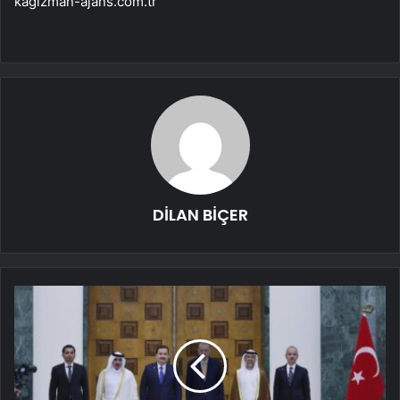
kagizman-ajans.com.tr
DİLAN BİÇER