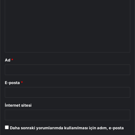
o
r
u
m
*
Ad
*
E-posta
*
İnternet sitesi
Daha sonraki yorumlarımda kullanılması için adım, e-posta