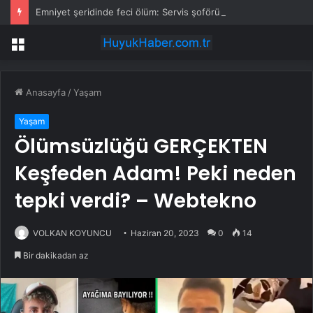
Emniyet şeridinde feci ölüm: Servis şoförüne midibüs çarptı
Menü
Anasayfa
/
Yaşam
Yaşam
Ölümsüzlüğü GERÇEKTEN
Keşfeden Adam! Peki neden
tepki verdi? – Webtekno
VOLKAN KOYUNCU
Haziran 20, 2023
0
14
Bir dakikadan az