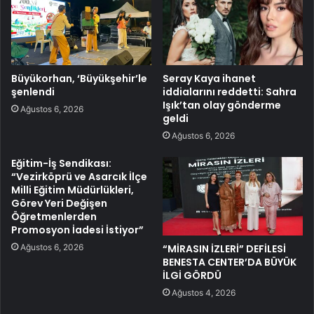
Büyükorhan, ‘Büyükşehir’le
Seray Kaya ihanet
şenlendi
iddialarını reddetti: Sahra
Işık’tan olay gönderme
Ağustos 6, 2026
geldi
Ağustos 6, 2026
Eğitim-İş Sendikası:
“Vezirköprü ve Asarcık İlçe
Milli Eğitim Müdürlükleri,
Görev Yeri Değişen
Öğretmenlerden
Promosyon İadesi İstiyor”
Ağustos 6, 2026
“MİRASIN İZLERİ” DEFİLESİ
BENESTA CENTER’DA BÜYÜK
İLGİ GÖRDÜ
Ağustos 4, 2026