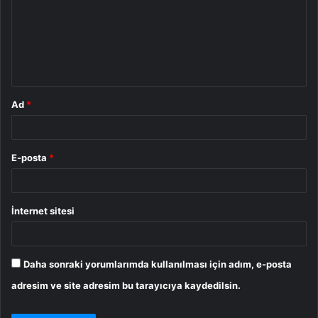
r
u
m
*
Ad
*
E-posta
*
İnternet sitesi
Daha sonraki yorumlarımda kullanılması için adım, e-posta
adresim ve site adresim bu tarayıcıya kaydedilsin.