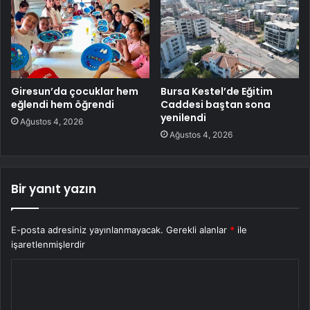
Giresun’da çocuklar hem
Bursa Kestel’de Eğitim
eğlendi hem öğrendi
Caddesi baştan sona
yenilendi
Ağustos 4, 2026
Ağustos 4, 2026
Bir yanıt yazın
E-posta adresiniz yayınlanmayacak.
Gerekli alanlar
*
ile
işaretlenmişlerdir
Y
o