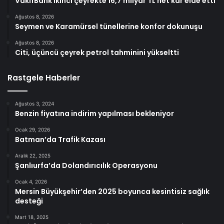
VakıfBank ikinci çeyrekte 16,7 milyar TL net kâr elde etti
Ağustos 8, 2026
Seymen ve Karamürsel tünellerine konfor dokunuşu
Ağustos 8, 2026
Citi, üçüncü çeyrek petrol tahminini yükseltti
Rastgele Haberler
Ağustos 3, 2024
Benzin fiyatına indirim yapılması bekleniyor
Ocak 29, 2026
Batman’da Trafik Kazası
Aralık 22, 2025
Şanlıurfa’da Dolandırıcılık Operasyonu
Ocak 4, 2026
Mersin Büyükşehir’den 2025 boyunca kesintisiz sağlık
desteği
Mart 18, 2025