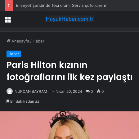
Emniyet şeridinde feci ölüm: Servis şoförüne midibüs çarptı
Menü
Anasayfa
/
Haber
Haber
Paris Hilton kızının
fotoğraflarını ilk kez paylaştı
NURCAN BAYRAM
Nisan 20, 2024
0
0
Bir dakikadan az