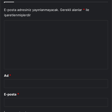
E-posta adresiniz yayınlanmayacak.
Gerekli alanlar
*
ile
işaretlenmişlerdir
Y
o
r
u
m
*
Ad
*
E-posta
*