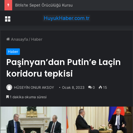
Bitlis’te Sepet Örücülüğü Kursu
Menü
Anasayfa
/
Haber
Haber
Paşinyan’dan Putin’e Laçin
koridoru tepkisi
HÜSEYİN ONUR AKSOY
Ocak 8, 2023
0
15
1 dakika okuma süresi