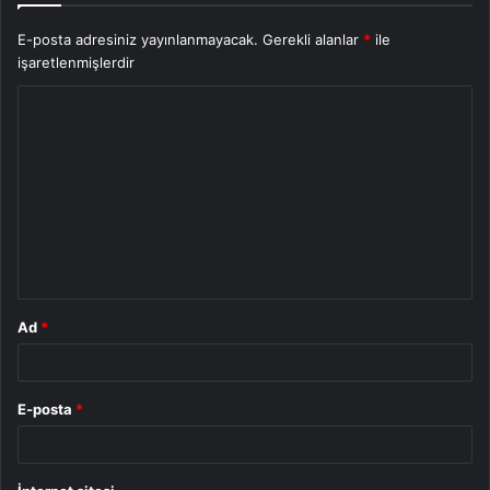
E-posta adresiniz yayınlanmayacak.
Gerekli alanlar
*
ile
işaretlenmişlerdir
Y
o
r
u
m
*
Ad
*
E-posta
*