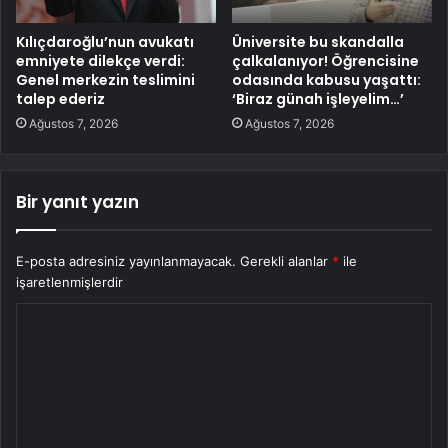
Kılıçdaroğlu’nun avukatı
Üniversite bu skandalla
emniyete dilekçe verdi:
çalkalanıyor! Öğrencisine
Genel merkezin teslimini
odasında kabusu yaşattı:
talep ederiz
‘Biraz günah işleyelim…’
Ağustos 7, 2026
Ağustos 7, 2026
Bir yanıt yazın
E-posta adresiniz yayınlanmayacak.
Gerekli alanlar
*
ile
işaretlenmişlerdir
Y
o
r
u
m