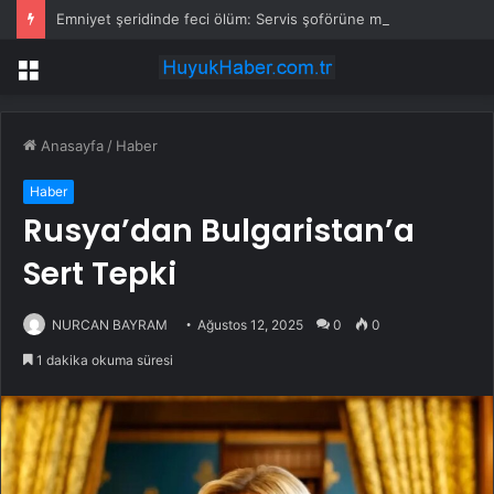
Emniyet şeridinde feci ölüm: Servis şoförüne midibüs çarptı
Menü
Anasayfa
/
Haber
Haber
Rusya’dan Bulgaristan’a
Sert Tepki
NURCAN BAYRAM
Ağustos 12, 2025
0
0
1 dakika okuma süresi