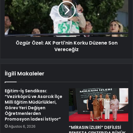
Özgür Özel: AK Parti'nin Korku Düzene Son
Vereceğiz
İlgili Makaleler
Eğitim-İş Sendikası:
“Vezirköprü ve Asarcık İlçe
Milli Eğitim Müdürlükleri,
Görev Yeri Değişen
Öğretmenlerden
Promosyon İadesi İstiyor”
Ağustos 6, 2026
“MİRASIN İZLERİ” DEFİLESİ
BENESTA CENTER’DA BÜYÜK