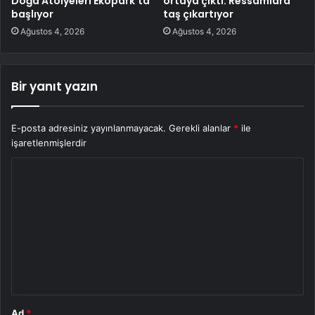
Doğa Atölyeleri Ekopark’ta
ortaya çıktı: Ressamlara
başlıyor
taş çıkartıyor
Ağustos 4, 2026
Ağustos 4, 2026
Bir yanıt yazın
E-posta adresiniz yayınlanmayacak.
Gerekli alanlar
*
ile
işaretlenmişlerdir
Y
o
r
u
m
*
Ad
*