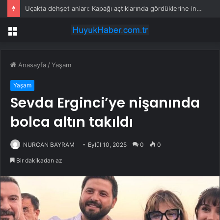
Uçakta dehşet anları: Kapağı açtıklarında gördüklerine inanamadılar
Menü
Anasayfa
/
Yaşam
Yaşam
Sevda Erginci’ye nişanında
bolca altın takıldı
NURCAN BAYRAM
Eylül 10, 2025
0
0
Bir dakikadan az