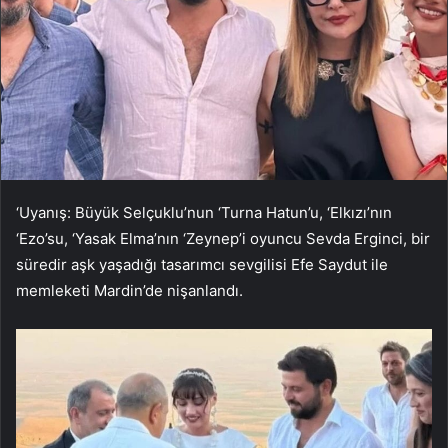
‘Uyanış: Büyük Selçuklu’nun ‘Turna Hatun’u, ‘Elkızı’nın
‘Ezo’su, ‘Yasak Elma’nın ‘Zeynep’i oyuncu Sevda Erginci, bir
süredir aşk yaşadığı tasarımcı sevgilisi Efe Saydut ile
memleketi Mardin’de nişanlandı.