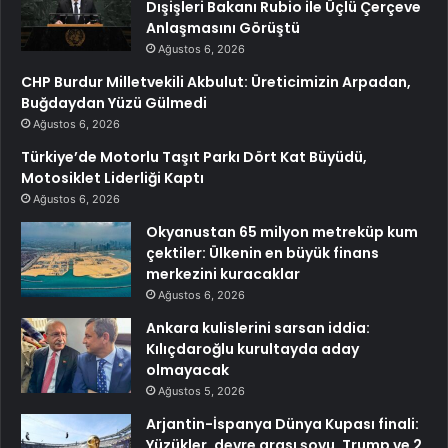
Dışişleri Bakanı Rubio ile Üçlü Çerçeve
Anlaşmasını Görüştü
Ağustos 6, 2026
CHP Burdur Milletvekili Akbulut: Üreticimizin Arpadan,
Buğdaydan Yüzü Gülmedi
Ağustos 6, 2026
Türkiye’de Motorlu Taşıt Parkı Dört Kat Büyüdü,
Motosiklet Liderliği Kaptı
Ağustos 6, 2026
Okyanustan 65 milyon metreküp kum
çektiler: Ülkenin en büyük finans
merkezini kuracaklar
Ağustos 6, 2026
Ankara kulislerini sarsan iddia:
Kılıçdaroğlu kurultayda aday
olmayacak
Ağustos 5, 2026
Arjantin-İspanya Dünya Kupası finali:
Yüzükler, devre arası şovu, Trump ve 2