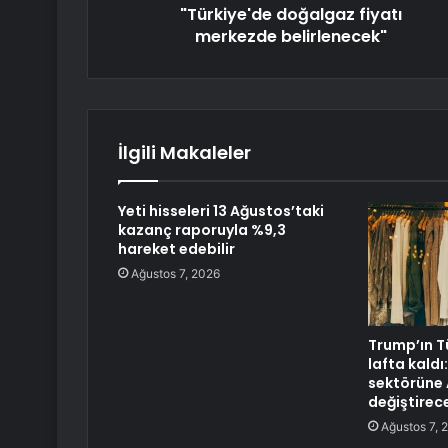
"Türkiye'de doğalgaz fiyatı
merkezde belirlenecek"
İlgili Makaleler
Yeti hisseleri 13 Ağustos’taki
kazanç raporuyla %9,3
hareket edebilir
Ağustos 7, 2026
Trump’ın T
lafta kaldı
sektörüne 
değiştirec
Ağustos 7, 