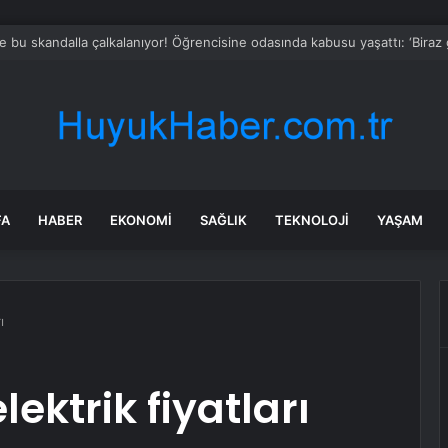
rajları Yağışlarla Doldurdu
FA
HABER
EKONOMI
SAĞLIK
TEKNOLOJI
YAŞAM
ı
ektrik fiyatları