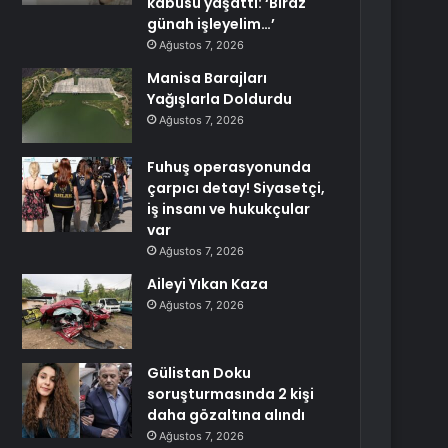
kabusu yaşattı: ‘Biraz
günah işleyelim…’
Ağustos 7, 2026
Manisa Barajları
Yağışlarla Doldurdu
Ağustos 7, 2026
Fuhuş operasyonunda
çarpıcı detay! Siyasetçi,
iş insanı ve hukukçular
var
Ağustos 7, 2026
Aileyi Yıkan Kaza
Ağustos 7, 2026
Gülistan Doku
soruşturmasında 2 kişi
daha gözaltına alındı
Ağustos 7, 2026