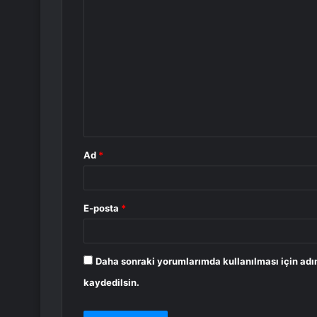
Y
o
r
u
m
*
Ad
*
E-posta
*
Daha sonraki yorumlarımda kullanılması için adı
kaydedilsin.