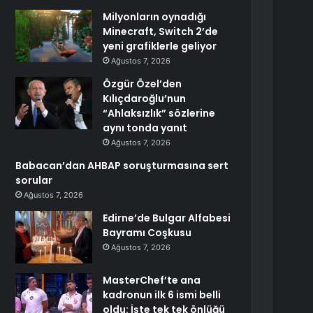
Milyonların oynadığı
Minecraft, Switch 2’de
yeni grafiklerle geliyor
Ağustos 7, 2026
Özgür Özel’den
Kılıçdaroğlu’nun
“Ahlaksızlık” sözlerine
aynı tonda yanıt
Ağustos 7, 2026
Babacan’dan AHBAP soruşturmasına sert
sorular
Ağustos 7, 2026
Edirne’de Bulgar Alfabesi
Bayramı Coşkusu
Ağustos 7, 2026
MasterChef’te ana
kadronun ilk 6 ismi belli
oldu: İşte tek tek önlüğü