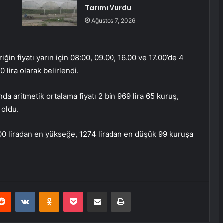
Tarımı Vurdu
Ağustos 7, 2026
in fiyatı yarın için 08:00, 09.00, 16.00 ve 17.00’de 4
 lira olarak belirlendi.
da aritmetik ortalama fiyatı 2 bin 969 lira 65 kuruş,
 oldu.
800 liradan en yükseğe, 1274 liradan en düşük 99 kuruşa
erest
Reddit
VKontakte
Odnoklassniki
Pocket
E-Posta ile paylaş
Yazdır