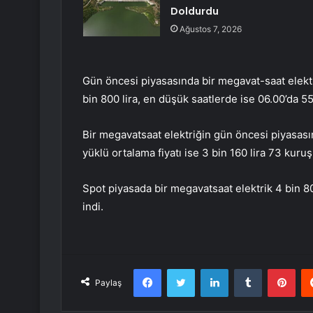
Doldurdu
Ağustos 7, 2026
Gün öncesi piyasasında bir megavat-saat elektriğ
bin 800 lira, en düşük saatlerde ise 06.00’da 550
Bir megavatsaat elektriğin gün öncesi piyasasın
yüklü ortalama fiyatı ise 3 bin 160 lira 73 kuruş
Spot piyasada bir megavatsaat elektrik 4 bin 
indi.
Facebook
Twitter
LinkedIn
Tumblr
Pint
Paylaş