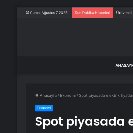
Manisa Ba
Cuma, Ağustos 7 2026
Son Dakika Haberleri
ANASAY
Anasayfa
/
Ekonomi
/
Spot piyasada elektrik fiyatlar
Ekonomi
Spot piyasada el