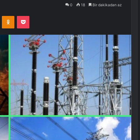
0
18
Bir dakikadan az
VKontakte
Odnoklassniki
Pocket