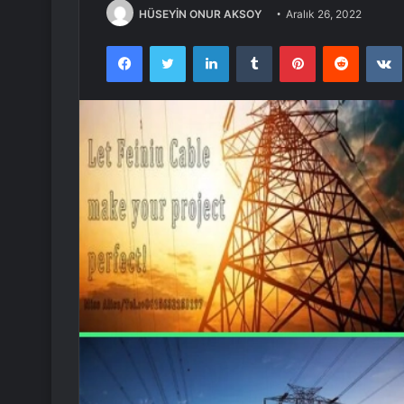
HÜSEYİN ONUR AKSOY
Aralık 26, 2022
Facebook
Twitter
LinkedIn
Tumblr
Pinterest
Reddit