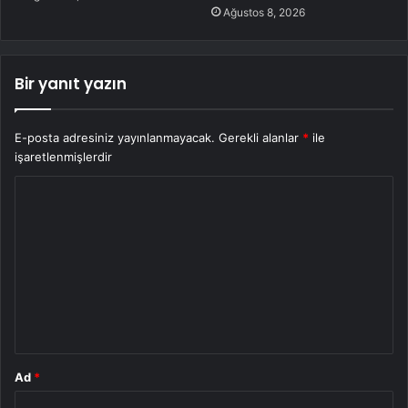
Ağustos 8, 2026
Bir yanıt yazın
E-posta adresiniz yayınlanmayacak.
Gerekli alanlar
*
ile
işaretlenmişlerdir
Y
o
r
u
m
*
Ad
*