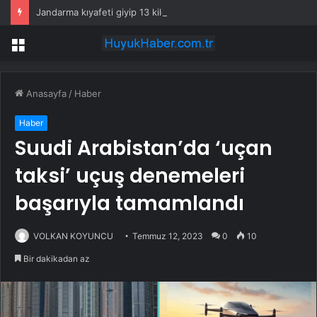
Jandarma kıyafeti giyip 13 kilogram altın çaldılar! Film gibi soygun cezaevinde bitti
Menü
Anasayfa
/
Haber
Haber
Suudi Arabistan’da ‘uçan
taksi’ uçuş denemeleri
başarıyla tamamlandı
VOLKAN KOYUNCU
Temmuz 12, 2023
0
10
Bir dakikadan az