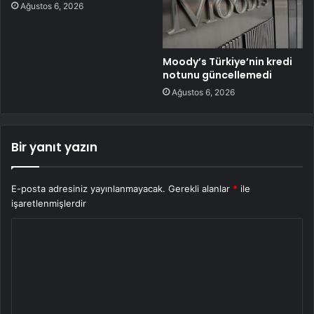
Ağustos 6, 2026
Moody’s Türkiye’nin kredi
notunu güncellemedi
Ağustos 6, 2026
Bir yanıt yazın
E-posta adresiniz yayınlanmayacak.
Gerekli alanlar
*
ile
işaretlenmişlerdir
Y
o
r
u
m