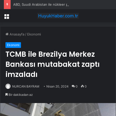
ABD, Suudi Arabistan ile nükleer program anlaşmasını duyuracak
Menü
Anasayfa
/
Ekonomi
Ekonomi
TCMB ile Brezilya Merkez
Bankası mutabakat zaptı
imzaladı
NURCAN BAYRAM
Nisan 20, 2024
0
0
Bir dakikadan az