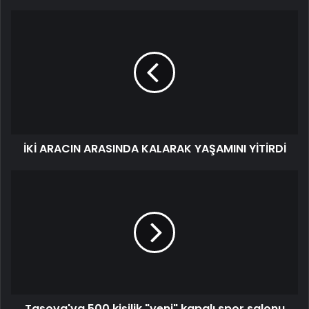
İKİ ARACIN ARASINDA KALARAK YAŞAMINI YİTİRDİ
Taşova'ya 500 kişilik "yeni" kapalı spor salonu