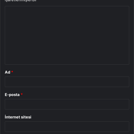
Y
o
r
u
m
*
Ad
*
E-posta
*
İnternet sitesi