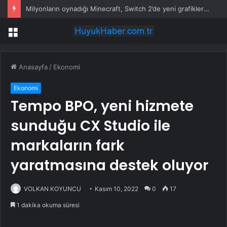
Milyonların oynadığı Minecraft, Switch 2’de yeni grafiklerle geliyor
Menü
Anasayfa
/
Ekonomi
Ekonomi
Tempo BPO, yeni hizmete
sunduğu CX Studio ile
markaların fark
yaratmasına destek oluyor
VOLKAN KOYUNCU
Kasım 10, 2022
0
17
1 dakika okuma süresi