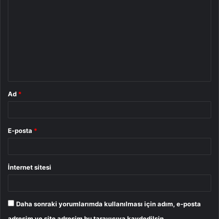
o
r
u
m
*
Ad
*
E-posta
*
İnternet sitesi
Daha sonraki yorumlarımda kullanılması için adım, e-posta
adresim ve site adresim bu tarayıcıya kaydedilsin.