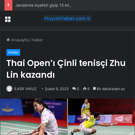
Jandarma kıyafeti giyip 13 kilogram altın çaldılar! Film gibi soygun cezaevinde bitti
Menü
Anasayfa
/
Haber
Haber
Thai Open’ı Çinli tenisçi Zhu
Lin kazandı
İLKER YAVUZ
Şubat 9, 2023
0
6
Bir dakikadan az