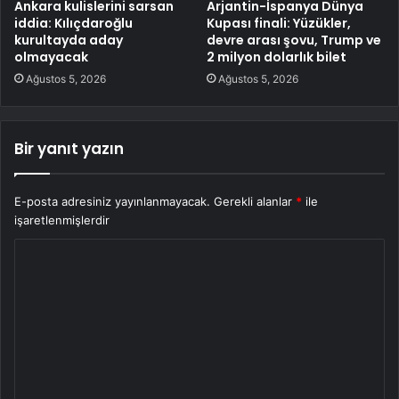
Ankara kulislerini sarsan
Arjantin-İspanya Dünya
iddia: Kılıçdaroğlu
Kupası finali: Yüzükler,
kurultayda aday
devre arası şovu, Trump ve
olmayacak
2 milyon dolarlık bilet
Ağustos 5, 2026
Ağustos 5, 2026
Bir yanıt yazın
E-posta adresiniz yayınlanmayacak.
Gerekli alanlar
*
ile
işaretlenmişlerdir
Y
o
r
u
m
*