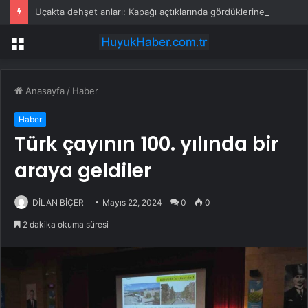
Uçakta dehşet anları: Kapağı açtıklarında gördüklerine inanamadılar
Menü
Anasayfa
/
Haber
Haber
Türk çayının 100. yılında bir
araya geldiler
DİLAN BİÇER
Mayıs 22, 2024
0
0
2 dakika okuma süresi