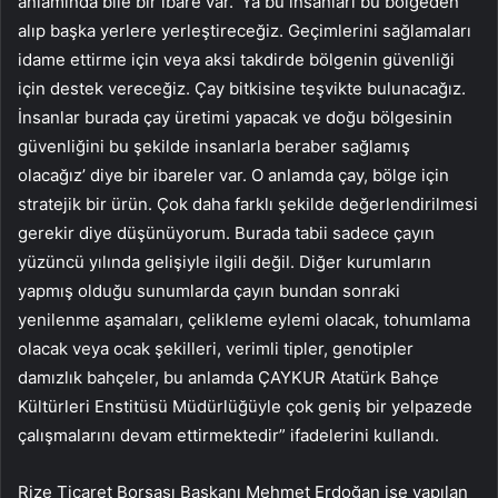
anlamında bile bir ibare var. ‘Ya bu insanları bu bölgeden
alıp başka yerlere yerleştireceğiz. Geçimlerini sağlamaları
idame ettirme için veya aksi takdirde bölgenin güvenliği
için destek vereceğiz. Çay bitkisine teşvikte bulunacağız.
İnsanlar burada çay üretimi yapacak ve doğu bölgesinin
güvenliğini bu şekilde insanlarla beraber sağlamış
olacağız’ diye bir ibareler var. O anlamda çay, bölge için
stratejik bir ürün. Çok daha farklı şekilde değerlendirilmesi
gerekir diye düşünüyorum. Burada tabii sadece çayın
yüzüncü yılında gelişiyle ilgili değil. Diğer kurumların
yapmış olduğu sunumlarda çayın bundan sonraki
yenilenme aşamaları, çelikleme eylemi olacak, tohumlama
olacak veya ocak şekilleri, verimli tipler, genotipler
damızlık bahçeler, bu anlamda ÇAYKUR Atatürk Bahçe
Kültürleri Enstitüsü Müdürlüğüyle çok geniş bir yelpazede
çalışmalarını devam ettirmektedir” ifadelerini kullandı.
Rize Ticaret Borsası Başkanı Mehmet Erdoğan ise yapılan