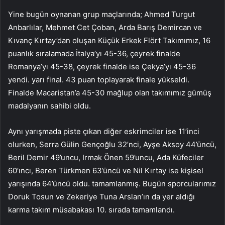
Yine bugün oynanan grup maçlarında; Ahmed Turgut
Anbarlılar, Mehmet Cet Çoban, Arda Barış Demircan ve
Kıvanç Kırtay’dan oluşan Küçük Erkek Flört Takımımız, 16
puanlık sıralamada İtalya’yı 45-36, çeyrek finalde
Romanya’yı 45-38, çeyrek finalde ise Çekya’yı 45-36
yendi. yarı final. 43 puan toplayarak finale yükseldi.
Finalde Macaristan’a 45-30 mağlup olan takımımız gümüş
madalyanın sahibi oldu.
Aynı yarışmada piste çıkan diğer eskrimciler ise 11’inci
olurken, Serra Gülin Gençoğlu 32’nci, Ayşe Aksoy 44’üncü,
Beril Demir 49’uncu, Irmak Önen 59’uncu, Ada Küfeciler
60’ıncı, Beren Türkmen 63’üncü ve Nil Kırtay ise kişisel
yarışında 64’üncü oldu. tamamlanmış. Bugün sporcularımız
Doruk Tosun ve Zekeriye Tuna Arslan’ın da yer aldığı
karma takım müsabakası 10. sırada tamamlandı.