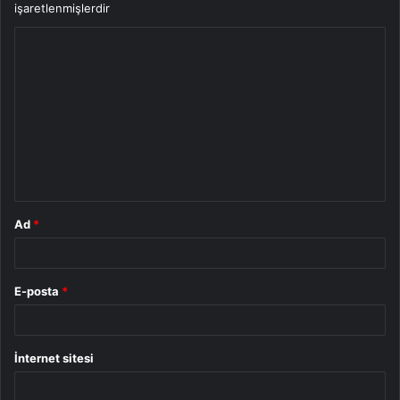
işaretlenmişlerdir
Y
o
r
u
m
*
Ad
*
E-posta
*
İnternet sitesi