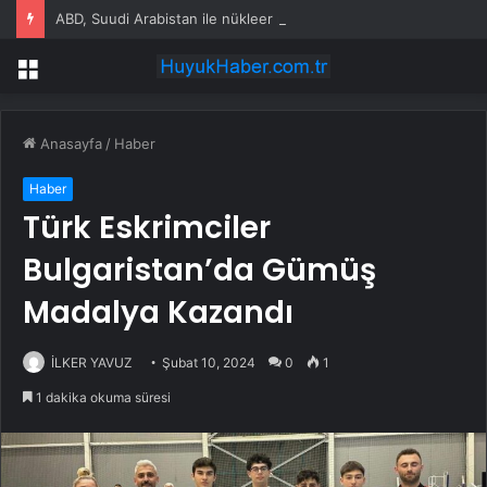
ABD, Suudi Arabistan ile nükleer program anlaşmasını duyuracak
Menü
Anasayfa
/
Haber
Haber
Türk Eskrimciler
Bulgaristan’da Gümüş
Madalya Kazandı
İLKER YAVUZ
Şubat 10, 2024
0
1
1 dakika okuma süresi