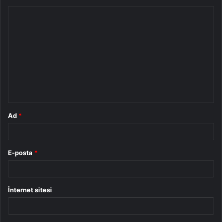
Y
o
r
u
m
*
Ad
*
E-posta
*
İnternet sitesi