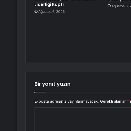
Liderliği Kaptı
Ağustos 3, 
Ağustos 6, 2026
Bir yanıt yazın
E-posta adresiniz yayınlanmayacak.
Gerekli alanlar
*
i
Y
o
r