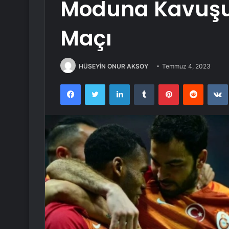
Moduna Kavuşuy
Maçı
HÜSEYİN ONUR AKSOY
Temmuz 4, 2023
Facebook
Twitter
LinkedIn
Tumblr
Pinterest
Reddit