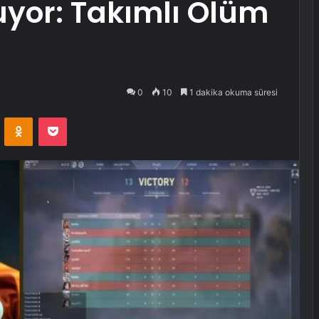
or: Takımlı Ölüm
0
10
1 dakika okuma süresi
VKontakte
Odnoklassniki
Pocket