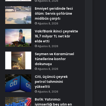
Ağustos 8, 2026
Emniyet şeridinde feci
ölüm: Servis şoförüne
midibüs çarptı
Ağustos 8, 2026
VakıfBank ikinci çeyrekte
16,7 milyar TL net kâr
elde etti
Ağustos 8, 2026
Seymen ve Karamürsel
tünellerine konfor
dokunuşu
Ağustos 8, 2026
Citi, üçüncü çeyrek
petrol tahminini
yükseltti
Ağustos 8, 2026
BofA: Yatırımcı
iyimserliği beş yılın en