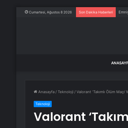
Emniy
Cumartesi, Ağustos 8 2026
Son Dakika Haberleri
ANASAY
Anasayfa
/
Teknoloji
/
Valorant ‘Takımlı Ölüm Maçı
Teknoloji
Valorant ‘Takım