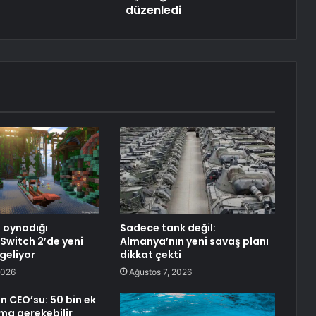
düzenledi
n oynadığı
Sadece tank değil:
 Switch 2’de yeni
Almanya’nın yeni savaş planı
 geliyor
dikkat çekti
2026
Ağustos 7, 2026
 CEO’su: 50 bin ek
rma gerekebilir