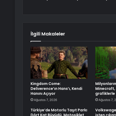
İlgili Makaleler
Kingdom Come:
Milyonları
Deliverence’ın Hans’ı, Kendi
Minecraft,
Hanını Açıyor
grafiklerle
Ağustos 7, 2026
Ağustos 7, 
Türkiye’de Motorlu Taşıt Parkı
Volkswagen
Dört Kat Büyüdü, Motosiklet
işten çıka