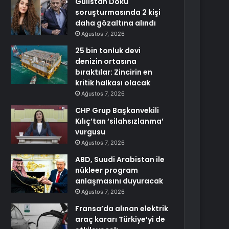
Gülistan Doku
soruşturmasında 2 kişi
daha gözaltına alındı
Ağustos 7, 2026
25 bin tonluk devi
denizin ortasına
bıraktılar: Zincirin en
kritik halkası olacak
Ağustos 7, 2026
CHP Grup Başkanvekili
Kılıç’tan ‘silahsızlanma’
vurgusu
Ağustos 7, 2026
ABD, Suudi Arabistan ile
nükleer program
anlaşmasını duyuracak
Ağustos 7, 2026
Fransa’da alınan elektrik
araç kararı Türkiye’yi de