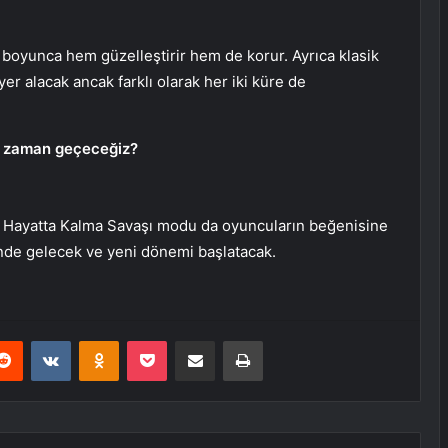
 boyunca hem güzelleştirir hem de korur. Ayrıca klasik
r alacak ancak farklı olarak her iki küre de
e zaman geçeceğiz?
up Hayatta Kalma Savaşı modu da oyuncuların beğenisine
nde gelecek ve yeni dönemi başlatacak.
erest
Reddit
VKontakte
Odnoklassniki
Pocket
E-Posta ile paylaş
Yazdır