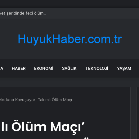
et şeridinde feci ölüm: Servis şoförüne midibüs çarptı
FA
HABER
EKONOMI
SAĞLIK
TEKNOLOJI
YAŞAM
’ Moduna Kavuşuyor: Takımlı Ölüm Maçı
lı Ölüm Maçı’