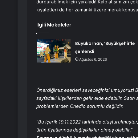
durdurabilmek için yaraladı! Kalp atışımızın çokc
kıyafetleri de her zamanki üzere merak konusu
İlgili Makaleler
Büyükorhan, ‘Büyükşehir’le
şenlendi
Ağustos 6, 2026
Önerdiğimiz eserleri seveceğinizi umuyoruz! Bu
sayfadaki ilişkilerden gelir elde edebilir. Satın
problemlerden Onedio sorumlu değildir.
”Bu içerik 19.11.2022 tarihinde oluşturulmuştur
ürün fiyatlarında değişiklikler olmuş olabilir.”
Seyran’ın dünkü kısımda giyindiği siyah vatkal