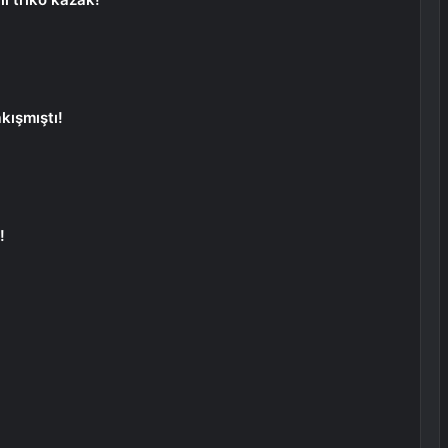
kışmıştı!
!