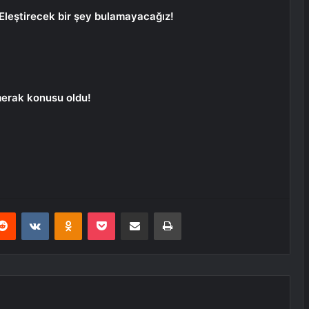
 Eleştirecek bir şey bulamayacağız!
merak konusu oldu!
erest
Reddit
VKontakte
Odnoklassniki
Pocket
E-Posta ile paylaş
Yazdır