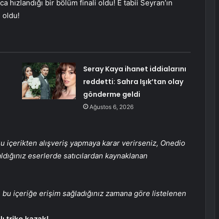
a hızlandığı bir bölüm finali oldu! E tabii Seyran’ın
 oldu!
Seray Kaya ihanet iddialarını
reddetti: Sahra Işık’tan olay
gönderme geldi
Ağustos 6, 2026
 içerikten alışveriş yapmaya karar verirseniz, Onedio
 aldığınız eserlerde satıcılardan kaynaklanan
, bu içeriğe erişim sağladığınız zamana göre listelenen
ı triko kazak!