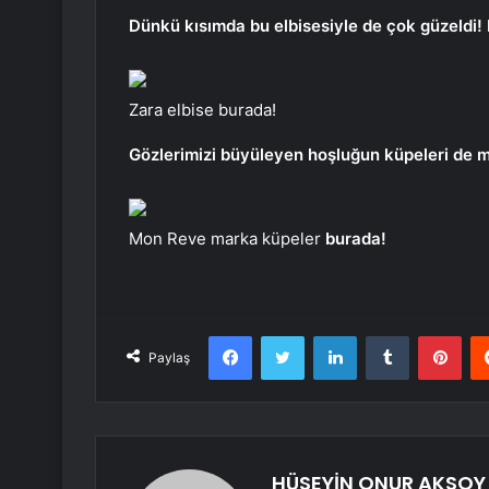
Dünkü kısımda bu elbisesiyle de çok güzeldi!
Zara elbise burada!
Gözlerimizi büyüleyen hoşluğun küpeleri de 
Mon Reve marka küpeler
burada!
Facebook
Twitter
LinkedIn
Tumblr
Pint
Paylaş
HÜSEYİN ONUR AKSOY