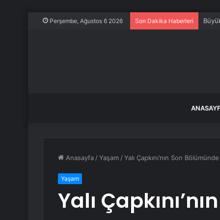
Büyük
Perşembe, Ağustos 6 2026
Son Dakika Haberleri
ANASAY
Anasayfa
/
Yaşam
/
Yalı Çapkını’nın Son Bölümünde 
Yaşam
Yalı Çapkını’n