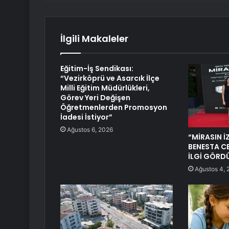
İlgili Makaleler
Eğitim-İş Sendikası:
“Vezirköprü ve Asarcık İlçe
Milli Eğitim Müdürlükleri,
Görev Yeri Değişen
Öğretmenlerden Promosyon
İadesi İstiyor”
Ağustos 6, 2026
“MİRASIN İZ
BENESTA C
İLGİ GÖRD
Ağustos 4, 