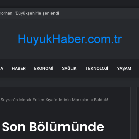
orhan, ‘Büyükşehir’le şenlendi
FA
HABER
EKONOMI
SAĞLIK
TEKNOLOJI
YAŞAM
Seyran’ın Merak Edilen Kıyafetlerinin Markalarını Bulduk!
ın Son Bölümünde