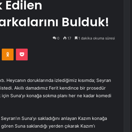
 Edilen
arkalarını Bulduk!
0
17
1 dakika okuma süresi
VKontakte
Odnoklassniki
Pocket
ktı. Heycanın doruklarında izlediğimiz kısımda; Seyran
istedi. Akıllı damadımız Ferit kendince bir prosedür
k için Suna’yı konağa sokma planı her ne kadar komedi
 Seyran’ın Suna’yı sakladığını anlayan Kazım konağa
u gören Suna saklandığı yerden çıkarak Kazım’ı