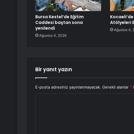
Bursa Kestel’de Eğitim
Kocaeli’de
Caddesi baştan sona
Atölyeleri 
yenilendi
Ağustos 4, 
Ağustos 4, 2026
Bir yanıt yazın
E-posta adresiniz yayınlanmayacak.
Gerekli alanlar
*
i
Y
o
r
u
m