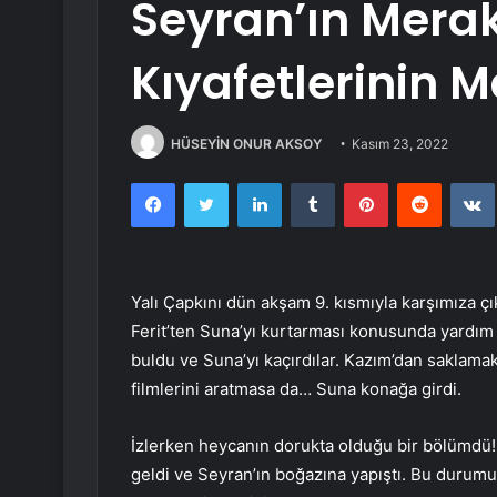
Seyran’ın Merak
Kıyafetlerinin M
HÜSEYİN ONUR AKSOY
Kasım 23, 2022
Facebook
Twitter
LinkedIn
Tumblr
Pinterest
Reddit
Yalı Çapkını dün akşam 9. kısmıyla karşımıza çı
Ferit’ten Suna’yı kurtarması konusunda yardım 
buldu ve Suna’yı kaçırdılar. Kazım’dan saklama
filmlerini aratmasa da… Suna konağa girdi.
İzlerken heycanın dorukta olduğu bir bölümdü!
geldi ve Seyran’ın boğazına yapıştı. Bu durum