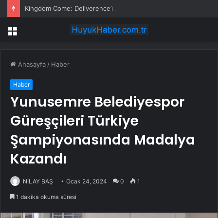
Kingdom Come: Deliverence’ın Hans’ı, Kendi Hanını Açıyor
Menü
Anasayfa
/
Haber
Haber
Yunusemre Belediyespor
Güreşçileri Türkiye
Şampiyonasında Madalya
Kazandı
NİLAY BAŞ
Ocak 24, 2024
0
1
1 dakika okuma süresi