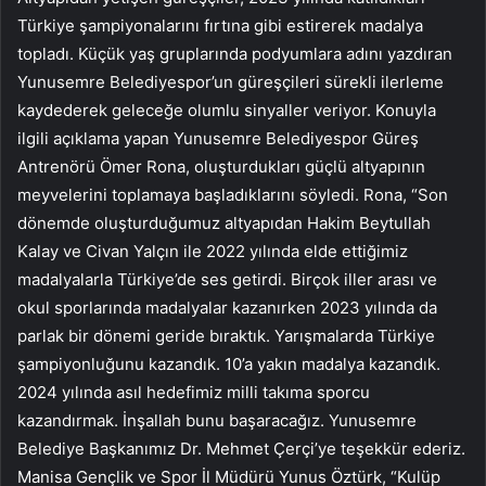
Türkiye şampiyonalarını fırtına gibi estirerek madalya
topladı. Küçük yaş gruplarında podyumlara adını yazdıran
Yunusemre Belediyespor’un güreşçileri sürekli ilerleme
kaydederek geleceğe olumlu sinyaller veriyor. Konuyla
ilgili açıklama yapan Yunusemre Belediyespor Güreş
Antrenörü Ömer Rona, oluşturdukları güçlü altyapının
meyvelerini toplamaya başladıklarını söyledi. Rona, “Son
dönemde oluşturduğumuz altyapıdan Hakim Beytullah
Kalay ve Civan Yalçın ile 2022 yılında elde ettiğimiz
madalyalarla Türkiye’de ses getirdi. Birçok iller arası ve
okul sporlarında madalyalar kazanırken 2023 yılında da
parlak bir dönemi geride bıraktık. Yarışmalarda Türkiye
şampiyonluğunu kazandık. 10’a yakın madalya kazandık.
2024 yılında asıl hedefimiz milli takıma sporcu
kazandırmak. İnşallah bunu başaracağız. Yunusemre
Belediye Başkanımız Dr. Mehmet Çerçi’ye teşekkür ederiz.
Manisa Gençlik ve Spor İl Müdürü Yunus Öztürk, “Kulüp