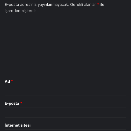
E-posta adresiniz yayınlanmayacak.
Gerekli alanlar
*
ile
işaretlenmişlerdir
Y
o
r
u
m
*
Ad
*
E-posta
*
İnternet sitesi