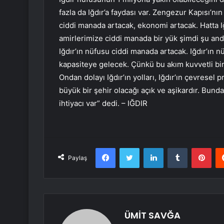
fazla da Iğdır’a faydası var. Zengezur Kapısı’nın
ciddi manada artacak, ekonomi artacak. Hatta Iğ
amirlerimize ciddi manada bir yük şimdi şu anda
Iğdır’ın nüfusu ciddi manada artacak. Iğdır’ın n
kapasiteye gelecek. Çünkü bu akım kuvvetli bir 
Ondan dolayı Iğdır’ın yolları, Iğdır’ın çevresel 
büyük bir şehir olacağı açık ve aşikardır. Bun
ihtiyacı var” dedi. – IĞDIR
Facebook
Twitter
LinkedIn
Tumblr
Pint
Paylaş
ÜMİT SAVĞA