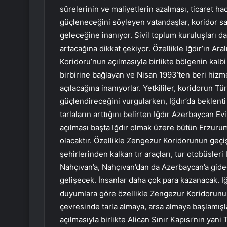
sürelerinin ve maliyetlerin azalması, ticaret h
güçleneceğini söyleyen vatandaşlar, koridor sa
geleceğine inanıyor. Sivil toplum kuruluşları d
artacağına dikkat çekiyor. Özellikle Iğdır’ın Ara
Koridoru’nun açılmasıyla birlikte bölgenin kalbi
birbirine bağlayan ve Nisan 1993’ten beri hizm
açılacağına inanıyorlar. Yetkililer, koridorun Tü
güçlendireceğini vurgularken, Iğdır’da beklenti
tarlaların arttığını belirten Iğdır Azerbaycan
açılması başta Iğdır olmak üzere bütün Erzurum,
olacaktır. Özellikle Zengezur Koridorunun geçişi
şehirlerinden kalkan tır araçları, tur otobüsler
Nahçıvan’a, Nahçıvan’dan da Azerbaycan’a gidec
gelişecek. İnsanlar daha çok para kazanacak. I
duyumlara göre özellikle Zengezur Koridorunun 
çevresinde tarla almaya, arsa almaya başlamış
açılmasıyla birlikte Alican Sınır Kapısı’nın yan