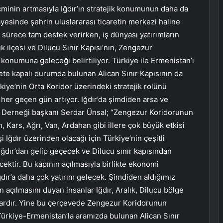
acminin artmasıyla Iğdır’ın stratejik konumunun daha da
yesinde şehrin uluslararası ticaretin merkezi haline
a sürece tam destek verirken, iş dünyası yatırımların
lık ilçesi ve Dilucu Sınır Kapısı’nın, Zengezur
 konumuna geleceği belirtiliyor. Türkiye ile Ermenistan’ı
ete kapalı durumda bulunan Alican Sınır Kapısının da
rkiye’nin Orta Koridor üzerindeki stratejik rolünü
 her geçen gün artıyor. Iğdır’da şimdiden arsa ve
 Evi Derneği başkanı Serdar Ünsal; “Zengezur Koridorunun
 Kars, Ağrı, Van, Ardahan gibi illere çok büyük etkisi
 Iğdır üzerinden olacağı için Türkiye’nin çeşitli
i Iğdır’dan gelip geçecek ve Dilucu sınır kapısından
ektir. Bu kapının açılmasıyla birlikte ekonomi
ğdır’a daha çok yatırım gelecek. Şimdiden aldığımız
açılmasını duyan insanlar Iğdır, Aralık, Dilucu bölge
lardır. Yine bu çerçevede Zengezur Koridorunun
i Türkiye-Ermenistan’la aramızda bulunan Alican Sınır