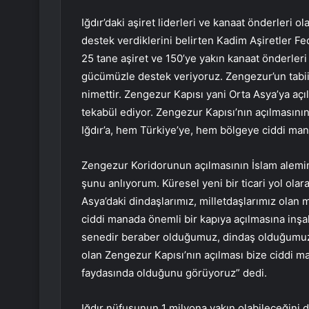
Iğdır’daki aşiret liderleri ve kanaat önderleri 
destek verdiklerini belirten Kadim Aşiretler F
25 tane aşiret ve 150’ye yakın kanaat önderler
gücümüzle destek veriyoruz. Zengezur’un tabii I
nimettir. Zengezur Kapısı yani Orta Asya’ya aç
tekabül ediyor. Zengezur Kapısı’nın açılmasını
Iğdır’a, hem Türkiye’ye, hem bölgeye ciddi man
Zengezur Koridorunun açılmasının İslam alemi
şunu anlıyorum. Küresel yeni bir ticari yol ola
Asya’daki dindaşlarımız, milletdaşlarımız olan mi
ciddi manada önemli bir kapıya açılmasına inşa
senedir beraber olduğumuz, dindaş olduğumuz, 
olan Zengezur Kapısı’nın açılması bize ciddi
faydasında olduğunu görüyoruz” dedi.
Iğdır nüfusunun 1 milyona yakın olabileceğini d