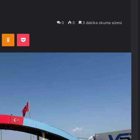
0
0
3 dakika okuma süresi
VKontakte
Odnoklassniki
Pocket