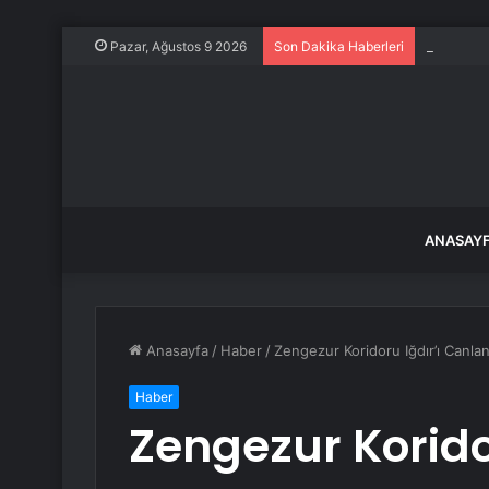
Jandarma 
Pazar, Ağustos 9 2026
Son Dakika Haberleri
ANASAY
Anasayfa
/
Haber
/
Zengezur Koridoru Iğdır’ı Canla
Haber
Zengezur Koridor