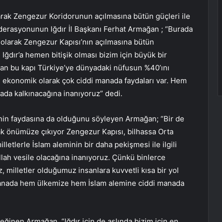
olarak Zengezur Koridorunun açılmasına bütün güçleri ile
ederasyonunun Iğdır İl Başkanı Ferhat Armağan ; “Burada
i olarak Zengezur Kapısı’nın açılmasına bütün
ğdır’a hemen bitişik olması bizim için büyük bir
ılan bu kapı Türkiye’ye dünyadaki nüfusun %40’ını
n ekonomik olarak çok ciddi manada faydaları var. Hem
ada kalkınacağına inanıyoruz” dedi.
nin faydasına da olduğunu söyleyen Armağan; “Bir de
rak önümüze çıkıyor Zengezur Kapısı, bilhassa Orta
lletlerle İslam aleminin bir daha pekişmesi ile ilgili
llah vesile olacağına inanıyoruz. Çünkü binlerce
milletler olduğumuz insanlara kuvvetli kısa bir yol
 manada hem ülkemize hem İslam alemine ciddi manada
eğinen Armağan, “Iğdır için de aslında bizim için en