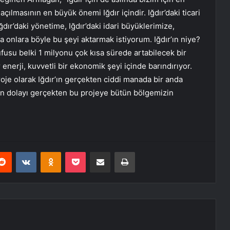
 açılmasının en büyük önemi Iğdır içindir. Iğdır’daki ticari
dır’daki yönetime, Iğdır’daki idari büyüklerimize,
 onlara böyle bu şeyi aktarmak istiyorum. Iğdır’ın niye?
üfusu belki 1 milyonu çok kısa sürede artabilecek bir
enerji, kuvvetli bir ekonomik şeyi içinde barındırıyor.
proje olarak Iğdır’ın gerçekten ciddi manada bir anda
dan dolayı gerçekten bu projeye bütün bölgemizin
erest
Reddit
VKontakte
Odnoklassniki
Pocket
E-Posta ile paylaş
Yazdır