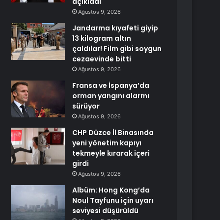
açıkladı
Ağustos 9, 2026
Jandarma kıyafeti giyip
13 kilogram altın
çaldılar! Film gibi soygun
cezaevinde bitti
Ağustos 9, 2026
Fransa ve İspanya’da
orman yangını alarmı
sürüyor
Ağustos 9, 2026
CHP Düzce İl Binasında
yeni yönetim kapıyı
tekmeyle kırarak içeri
girdi
Ağustos 9, 2026
Albüm: Hong Kong’da
Noul Tayfunu için uyarı
seviyesi düşürüldü