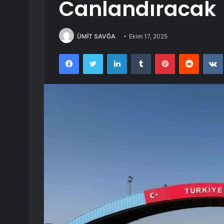
Canlandıracak
ÜMİT SAVĞA
Ekim 17, 2025
Facebook
Twitter
LinkedIn
Tumblr
Pinterest
Reddit