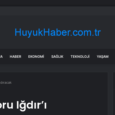
kıyafeti giyip 13 kilogram altın çaldılar! Film gibi soygun cezaevinde bitti
FA
HABER
EKONOMI
SAĞLIK
TEKNOLOJI
YAŞAM
ndıracak
u Iğdır’ı