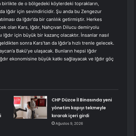
birlikte de o bölgedeki köylerdeki toprakların,
Bu da Iğdır için sevindiricidir. Şu anda bu Zengezur
ılması da Iğdır’da bir canlılık getirmiştir. Herkes
ek olan Kars, Iğdır, Nahçıvan Dilucu demiryolu
sı Iğdır için büyük bir kazanç olacaktır. İnsanlar nasıl
ldikten sonra Kars’tan da Iğdır’a hızlı trenle gelecek.
can’a Bakü’ye ulaşacak. Bunların hepsi Iğdır
in Iğdır ekonomisine büyük katkı sağlayacak ve Iğdır göç
CHP Düzce İl Binasında yeni
yönetim kapıyı tekmeyle
i
kırarak içeri girdi
Ağustos 9, 2026