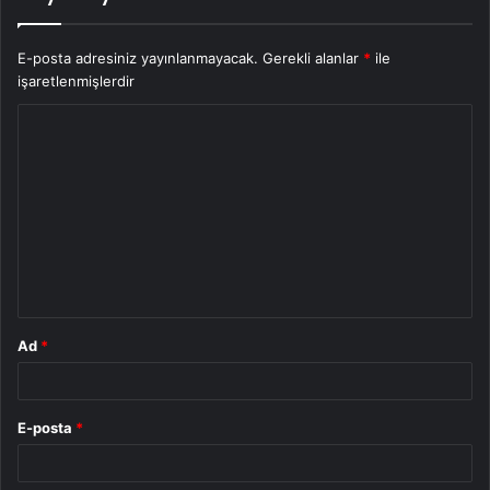
E-posta adresiniz yayınlanmayacak.
Gerekli alanlar
*
ile
işaretlenmişlerdir
Y
o
r
u
m
*
Ad
*
E-posta
*