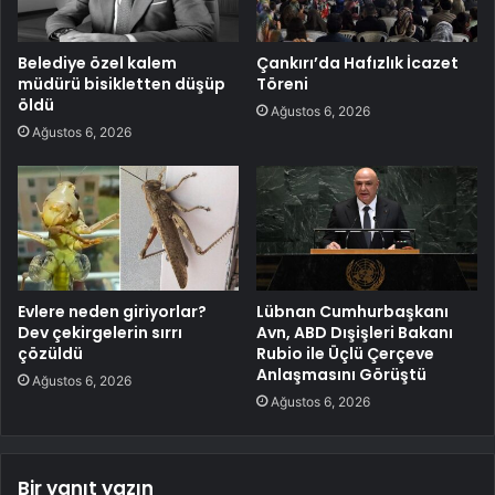
Belediye özel kalem
Çankırı’da Hafızlık İcazet
müdürü bisikletten düşüp
Töreni
öldü
Ağustos 6, 2026
Ağustos 6, 2026
Evlere neden giriyorlar?
Lübnan Cumhurbaşkanı
Dev çekirgelerin sırrı
Avn, ABD Dışişleri Bakanı
çözüldü
Rubio ile Üçlü Çerçeve
Anlaşmasını Görüştü
Ağustos 6, 2026
Ağustos 6, 2026
Bir yanıt yazın