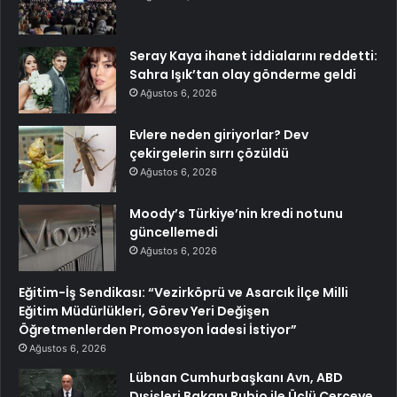
Seray Kaya ihanet iddialarını reddetti:
Sahra Işık’tan olay gönderme geldi
Ağustos 6, 2026
Evlere neden giriyorlar? Dev
çekirgelerin sırrı çözüldü
Ağustos 6, 2026
Moody’s Türkiye’nin kredi notunu
güncellemedi
Ağustos 6, 2026
Eğitim-İş Sendikası: “Vezirköprü ve Asarcık İlçe Milli
Eğitim Müdürlükleri, Görev Yeri Değişen
Öğretmenlerden Promosyon İadesi İstiyor”
Ağustos 6, 2026
Lübnan Cumhurbaşkanı Avn, ABD
Dışişleri Bakanı Rubio ile Üçlü Çerçeve