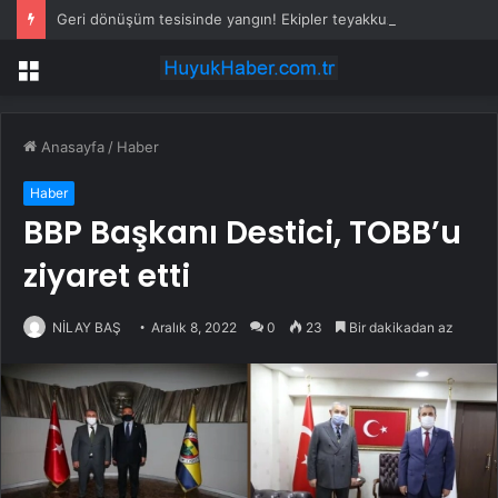
Geri dönüşüm tesisinde yangın! Ekipler teyakkuza geçti
Menü
Anasayfa
/
Haber
Haber
BBP Başkanı Destici, TOBB’u
ziyaret etti
NİLAY BAŞ
Aralık 8, 2022
0
23
Bir dakikadan az