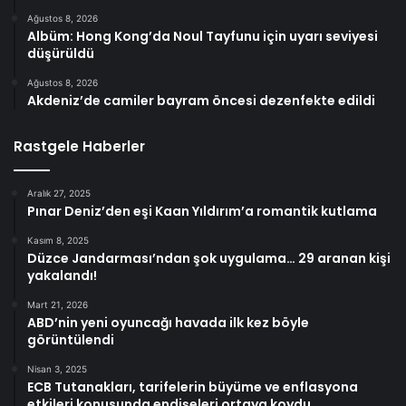
Ağustos 8, 2026
Albüm: Hong Kong’da Noul Tayfunu için uyarı seviyesi
düşürüldü
Ağustos 8, 2026
Akdeniz’de camiler bayram öncesi dezenfekte edildi
Rastgele Haberler
Aralık 27, 2025
Pınar Deniz’den eşi Kaan Yıldırım’a romantik kutlama
Kasım 8, 2025
Düzce Jandarması’ndan şok uygulama… 29 aranan kişi
yakalandı!
Mart 21, 2026
ABD’nin yeni oyuncağı havada ilk kez böyle
görüntülendi
Nisan 3, 2025
ECB Tutanakları, tarifelerin büyüme ve enflasyona
etkileri konusunda endişeleri ortaya koydu