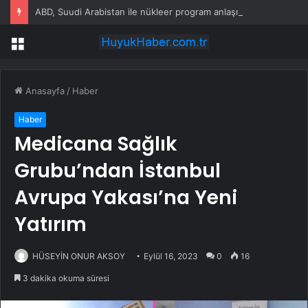
ABD, Suudi Arabistan ile nükleer program anlaşmasını duyuracak
Menü
Anasayfa
/
Haber
Haber
Medicana Sağlık
Grubu’ndan İstanbul
Avrupa Yakası’na Yeni
Yatırım
HÜSEYİN ONUR AKSOY
Eylül 16, 2023
0
16
3 dakika okuma süresi