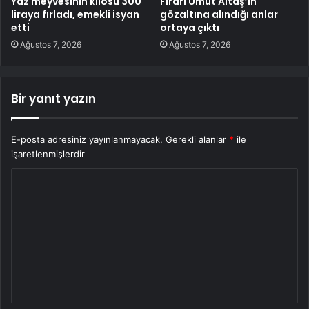
Yaz meyvesinin kilosu 300
Firari Umut Altaş’ın
liraya fırladı, emekli isyan
gözaltına alındığı anlar
etti
ortaya çıktı
Ağustos 7, 2026
Ağustos 7, 2026
Bir yanıt yazın
E-posta adresiniz yayınlanmayacak.
Gerekli alanlar
*
ile
işaretlenmişlerdir
Y
o
r
u
m
*