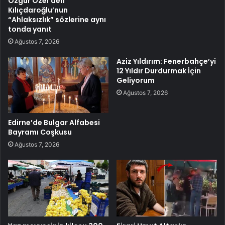
Özgür Özel’den
Kılıçdaroğlu’nun
“Ahlaksızlık” sözlerine aynı
tonda yanıt
Ağustos 7, 2026
Aziz Yıldırım: Fenerbahçe’yi
12 Yıldır Durdurmak İçin
Geliyorum
Ağustos 7, 2026
Edirne’de Bulgar Alfabesi
Bayramı Coşkusu
Ağustos 7, 2026