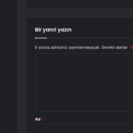
Bir yanıt yazın
E-posta adresiniz yayınlanmayacak.
Gerekli alanlar
*
i
Y
o
r
u
m
*
Ad
*