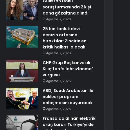
Gülistan Doku
soruşturmasında 2 kişi
daha gözaltına alındı
Ağustos 7, 2026
25 bin tonluk devi
denizin ortasına
bıraktılar: Zincirin en
kritik halkası olacak
Ağustos 7, 2026
CHP Grup Başkanvekili
Kılıç’tan ‘silahsızlanma’
vurgusu
Ağustos 7, 2026
ABD, Suudi Arabistan ile
nükleer program
anlaşmasını duyuracak
Ağustos 7, 2026
Fransa’da alınan elektrik
araç kararı Türkiye’yi de