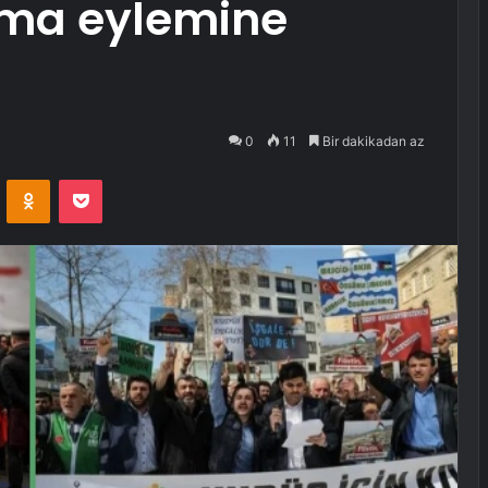
rma eylemine
0
11
Bir dakikadan az
VKontakte
Odnoklassniki
Pocket