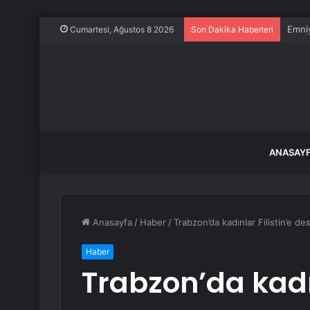
Emniy
Cumartesi, Ağustos 8 2026
Son Dakika Haberleri
ANASAY
Anasayfa
/
Haber
/
Trabzon’da kadınlar Filistin’e d
Haber
Trabzon’da kadın