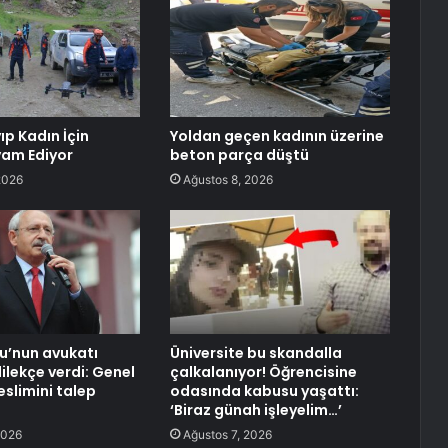
ıp Kadın İçin
Yoldan geçen kadının üzerine
am Ediyor
beton parça düştü
2026
Ağustos 8, 2026
lu’nun avukatı
Üniversite bu skandalla
ilekçe verdi: Genel
çalkalanıyor! Öğrencisine
eslimini talep
odasında kabusu yaşattı:
‘Biraz günah işleyelim…’
2026
Ağustos 7, 2026