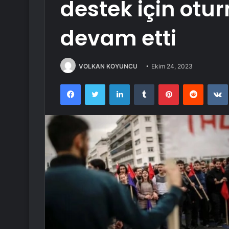
destek için otu
devam etti
VOLKAN KOYUNCU
Ekim 24, 2023
Facebook
Twitter
LinkedIn
Tumblr
Pinterest
Reddit