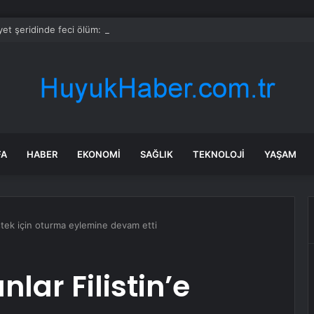
et şeridinde feci ölüm: Servis şoförüne midibüs çarptı
FA
HABER
EKONOMI
SAĞLIK
TEKNOLOJI
YAŞAM
estek için oturma eylemine devam etti
lar Filistin’e