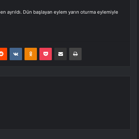
en ayrıldı. Dün başlayan eylem yarın oturma eylemiyle
erest
Reddit
VKontakte
Odnoklassniki
Pocket
E-Posta ile paylaş
Yazdır