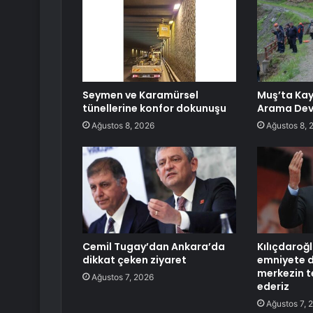
Seymen ve Karamürsel
Muş’ta Kay
tünellerine konfor dokunuşu
Arama Dev
Ağustos 8, 2026
Ağustos 8, 
Cemil Tugay’dan Ankara’da
Kılıçdaroğ
dikkat çeken ziyaret
emniyete d
merkezin t
Ağustos 7, 2026
ederiz
Ağustos 7, 