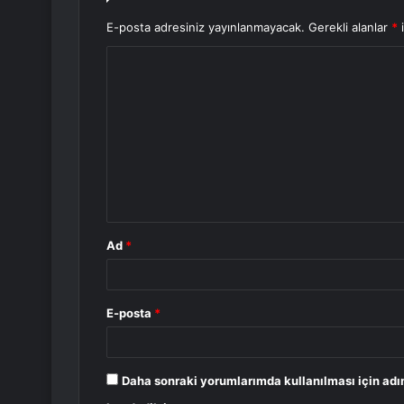
E-posta adresiniz yayınlanmayacak.
Gerekli alanlar
*
i
Y
o
r
u
m
*
Ad
*
E-posta
*
Daha sonraki yorumlarımda kullanılması için adı