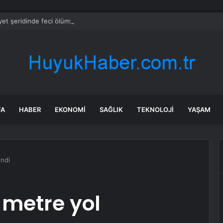
et şeridinde feci ölüm: Servis şoförüne midibüs çarptı
FA
HABER
EKONOMI
SAĞLIK
TEKNOLOJI
YAŞAM
endi
 metre yol