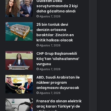
Gülistan Doku
soruşturmasında 2 kişi
daha gözaltına alındı
Ağustos 7, 2026
25 bin tonluk devi
denizin ortasına
bıraktılar: Zincirin en
kritik halkası olacak
Ağustos 7, 2026
CHP Grup Başkanvekili
Kılıç’tan ‘silahsızlanma’
vurgusu
Ağustos 7, 2026
ABD, Suudi Arabistan ile
nükleer program
anlaşmasını duyuracak
Ağustos 7, 2026
Fransa’da alınan elektrik
araç kararı Türkiye’yi de