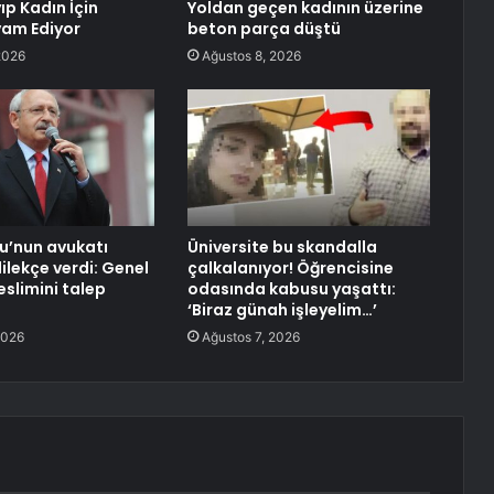
ıp Kadın İçin
Yoldan geçen kadının üzerine
am Ediyor
beton parça düştü
2026
Ağustos 8, 2026
lu’nun avukatı
Üniversite bu skandalla
ilekçe verdi: Genel
çalkalanıyor! Öğrencisine
eslimini talep
odasında kabusu yaşattı:
‘Biraz günah işleyelim…’
2026
Ağustos 7, 2026