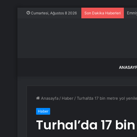
Emniy
Cumartesi, Ağustos 8 2026
Son Dakika Haberleri
ANASAY
Anasayfa
/
Haber
/
Turhal’da 17 bin metre yol yenil
Haber
Turhal’da 17 bin