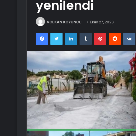
yenilendi
VOLKAN KOYUNCU
Ekim 27, 2023
Facebook
Twitter
LinkedIn
Tumblr
Pinterest
Reddit