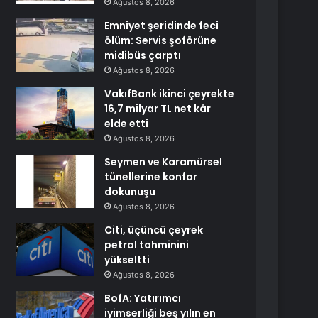
Ağustos 8, 2026
Emniyet şeridinde feci
ölüm: Servis şoförüne
midibüs çarptı
Ağustos 8, 2026
VakıfBank ikinci çeyrekte
16,7 milyar TL net kâr
elde etti
Ağustos 8, 2026
Seymen ve Karamürsel
tünellerine konfor
dokunuşu
Ağustos 8, 2026
Citi, üçüncü çeyrek
petrol tahminini
yükseltti
Ağustos 8, 2026
BofA: Yatırımcı
iyimserliği beş yılın en