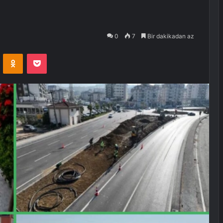
0
7
Bir dakikadan az
VKontakte
Odnoklassniki
Pocket