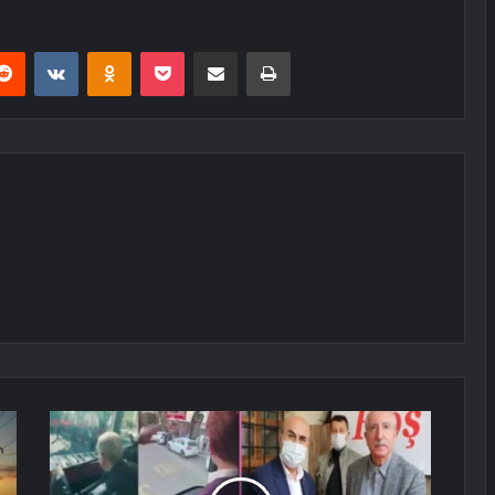
erest
Reddit
VKontakte
Odnoklassniki
Pocket
E-Posta ile paylaş
Yazdır