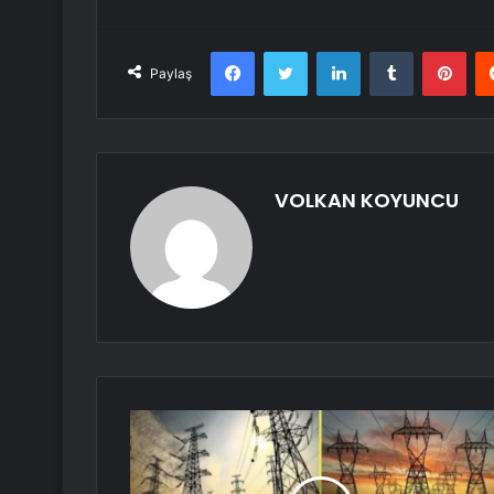
Facebook
Twitter
LinkedIn
Tumblr
Pint
Paylaş
VOLKAN KOYUNCU