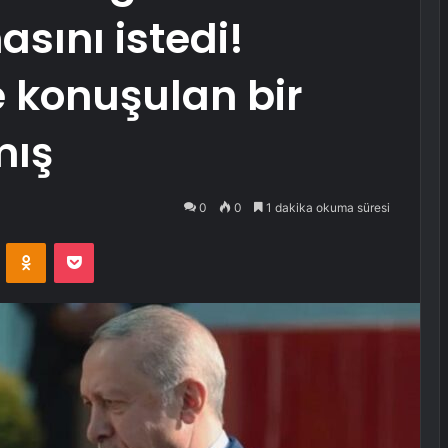
sını istedi!
 konuşulan bir
mış
0
0
1 dakika okuma süresi
VKontakte
Odnoklassniki
Pocket