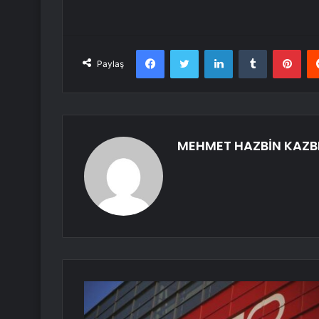
Facebook
Twitter
LinkedIn
Tumblr
Pint
Paylaş
MEHMET HAZBİN KAZB