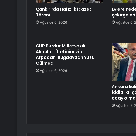
Çankırı’da Hafızlık İcazet
Evlere nede
Töreni
çekirgeleri
Ağustos 6, 2026
Ağustos 6, 
CHP Burdur Milletvekili
Akbulut: Üreticimizin
Arpadan, Buğdaydan Yüzü
Gülmedi
Ağustos 6, 2026
Ankara kuli
iddia: Kılı
aday olma
Ağustos 5, 