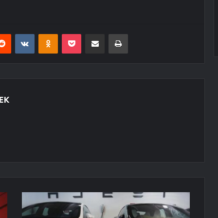
erest
Reddit
VKontakte
Odnoklassniki
Pocket
E-Posta ile paylaş
Yazdır
EK