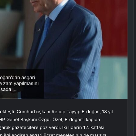
rçekleşti. Cumhurbaşkanı Recep Tayyip Erdoğan, 18 yıl
 CHP Genel Başkanı Özgür Özel, Erdoğan’ı kapıda
arak gazetecilere poz verdi. İki liderin 12. kattaki
n ilgilendiren asgari ücret meselesinin de masaya