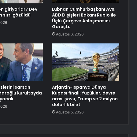
n giriyorlar? Dev
Lübnan Cumhurbaşkanı Avn,
n sırrı çözüldü
ABD Dışişleri Bakanı Rubio ile
Üçlü Çerçeve Anlaşmasını
2026
Görüştü
Ağustos 6, 2026
slerini sarsan
Arjantin-İspanya Dünya
çdaroğlu kurultayda
Kupası finali: Yüzükler, devre
yacak
arası şovu, Trump ve 2 milyon
dolarlık bilet
2026
Ağustos 5, 2026