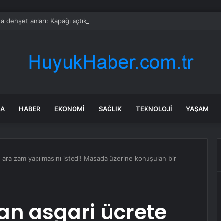
a dehşet anları: Kapağı açtıklarında gördüklerine inanamadılar
FA
HABER
EKONOMI
SAĞLIK
TEKNOLOJI
YAŞAM
 ara zam yapılmasını istedi! Masada üzerine konuşulan bir
an asgari ücrete