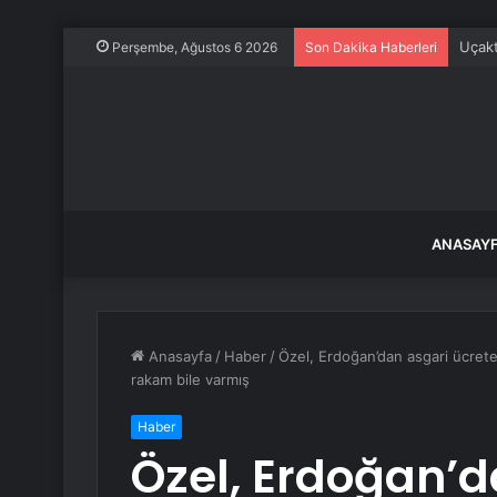
Uçakt
Perşembe, Ağustos 6 2026
Son Dakika Haberleri
ANASAY
Anasayfa
/
Haber
/
Özel, Erdoğan’dan asgari ücrete
rakam bile varmış
Haber
Özel, Erdoğan’d