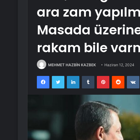
ara zam yapılma
Masada üzerine
rakam bile var
MEHMET HAZBİN KAZBEK
Haziran 12, 2024
Facebook
Twitter
LinkedIn
Tumblr
Pinterest
Reddit