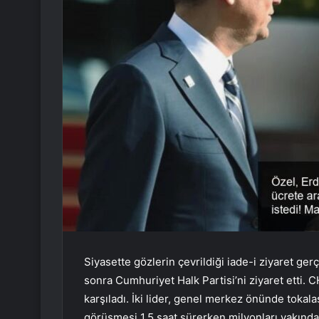
Siyasette gözlerin çevrildiği iade-i ziyaret ge
sonra Cumhuriyet Halk Partisi’ni ziyaret etti.
karşıladı. İki lider, genel merkez önünde tokalaş
görüşmesi 1,5 saat sürerken milyonları yakında