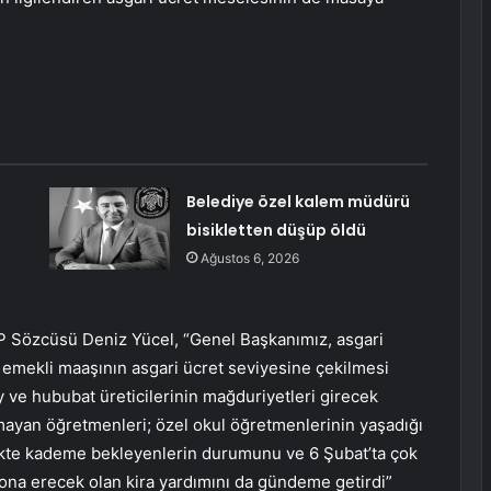
Belediye özel kalem müdürü
bisikletten düşüp öldü
Ağustos 6, 2026
P Sözcüsü Deniz Yücel, “Genel Başkanımız, asgari
 emekli maaşının asgari ücret seviyesine çekilmesi
ay ve hububat üreticilerinin mağduriyetleri girecek
mayan öğretmenleri; özel okul öğretmenlerinin yaşadığı
lilikte kademe bekleyenlerin durumunu ve 6 Şubat’ta çok
ona erecek olan kira yardımını da gündeme getirdi”